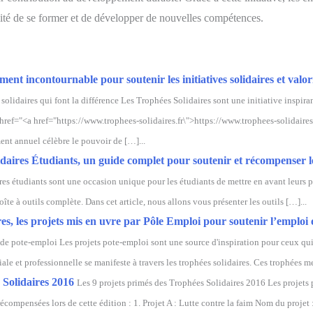
ilité de se former et de développer de nouvelles compétences.
nt incontournable pour soutenir les initiatives solidaires et valori
solidaires qui font la différence Les Trophées Solidaires sont une initiative inspira
 href="<a href="https://www.trophees-solidaires.fr\">https://www.trophees-solidaire
ment annuel célèbre le pouvoir de […]...
daires Étudiants, un guide complet pour soutenir et récompenser les 
ires étudiants sont une occasion unique pour les étudiants de mettre en avant leurs
boîte à outils complète. Dans cet article, nous allons vous présenter les outils […]...
s, les projets mis en uvre par Pôle Emploi pour soutenir l’emploi 
s de pote-emploi Les projets pote-emploi sont une source d'inspiration pour ceux qu
e et professionnelle se manifeste à travers les trophées solidaires. Ces trophées met
 Solidaires 2016
Les 9 projets primés des Trophées Solidaires 2016 Les projets p
écompensées lors de cette édition : 1. Projet A : Lutte contre la faim Nom du projet :