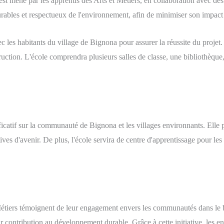
t mené par les apprentis des Arts et Métiers, en collaboration avec des 
durables et respectueux de l'environnement, afin de minimiser son impact 
ec les habitants du village de Bignona pour assurer la réussite du projet. 
ruction. L'école comprendra plusieurs salles de classe, une bibliothèque
ficatif sur la communauté de Bignona et les villages environnants. Elle 
ives d'avenir. De plus, l'école servira de centre d'apprentissage pour les 
t Métiers témoignent de leur engagement envers les communautés dans le
ur contribution au développement durable. Grâce à cette initiative, les 