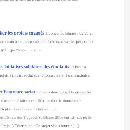
ser les projets engagés
Trophées Solidaires : Célébrer
nte visant à mettre en valeur et à récompenser les projets qui
s.fr">https://www.trophees-
initiatives solidaires des étudiants
La boîte à
 projets à impact social et environnemental. Pour maximiser
et l’entreprenariat
Projets pote-emploi: Découvrez les
i cherchent à faire une différence dans le domaine de
tent en lumière des initiatives […]...
rimés lors des Trophées Solidaires 2016 ont fait une réelle
 Projet A Description : Ce projet vise à fournir […]...