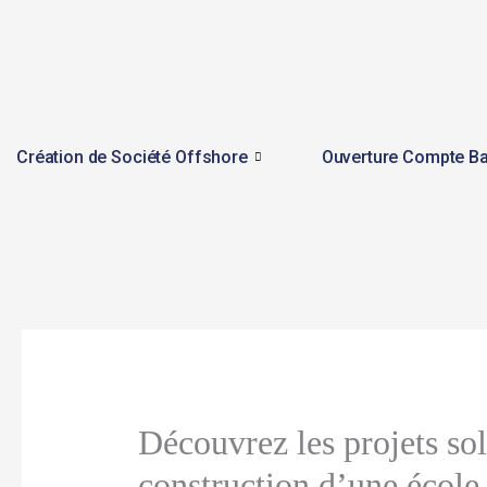
Skip
to
content
Création de Société Offshore
Ouverture Compte Ba
Découvrez les projets sol
construction d’une écol