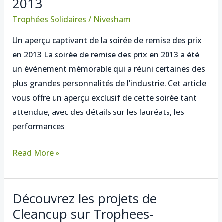
2013
aperçu
captivant
Trophées Solidaires
/
Nivesham
de
Un aperçu captivant de la soirée de remise des prix
la
en 2013 La soirée de remise des prix en 2013 a été
soirée
un événement mémorable qui a réuni certaines des
de
plus grandes personnalités de l’industrie. Cet article
remise
vous offre un aperçu exclusif de cette soirée tant
des
attendue, avec des détails sur les lauréats, les
prix
performances
de
2013
Read More »
Découvrez les projets de
Découvrez
Cleancup sur Trophees-
les