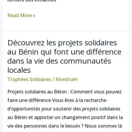
soutenir
l’emploi
Read More »
et
l’entreprenariat
Découvrez les projets solidaires
Découvrez
au Bénin qui font une différence
les
dans la vie des communautés
projets
solidaires
locales
au
Trophées Solidaires
/
Nivesham
Bénin
Projets solidaires au Bénin : Comment vous pouvez
qui
faire une différence Vous êtes à la recherche
font
d’opportunités pour soutenir des projets solidaires
une
au Bénin et apporter un changement positif dans la
différence
vie des personnes dans le besoin ? Nous sommes là
dans