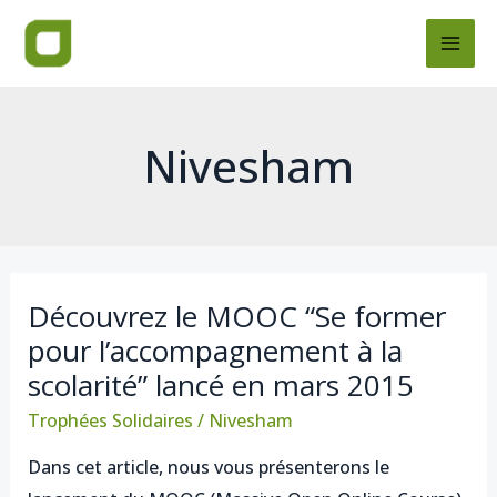
Skip
Post
MAI
to
pagination
ME
content
Nivesham
Découvrez le MOOC “Se former
Découvrez
pour l’accompagnement à la
le
scolarité” lancé en mars 2015
MOOC
“Se
Trophées Solidaires
/
Nivesham
former
Dans cet article, nous vous présenterons le
pour