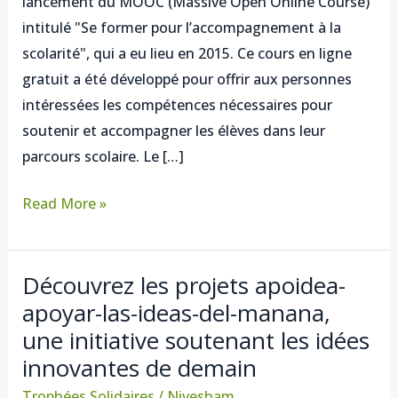
lancement du MOOC (Massive Open Online Course)
l’accompagnement
intitulé "Se former pour l’accompagnement à la
à
scolarité", qui a eu lieu en 2015. Ce cours en ligne
la
gratuit a été développé pour offrir aux personnes
scolarité”
intéressées les compétences nécessaires pour
lancé
soutenir et accompagner les élèves dans leur
en
parcours scolaire. Le […]
mars
2015
Read More »
Découvrez les projets apoidea-
Découvrez
apoyar-las-ideas-del-manana,
les
une initiative soutenant les idées
projets
apoidea-
innovantes de demain
apoyar-
Trophées Solidaires
/
Nivesham