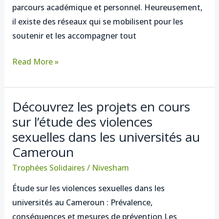
parcours académique et personnel. Heureusement,
il existe des réseaux qui se mobilisent pour les
soutenir et les accompagner tout
Read More »
Découvrez les projets en cours
Découvrez
sur l’étude des violences
les
sexuelles dans les universités au
projets
en
Cameroun
cours
Trophées Solidaires
/
Nivesham
sur
Étude sur les violences sexuelles dans les
l’étude
universités au Cameroun : Prévalence,
des
conséquences et mesures de prévention Les
violences