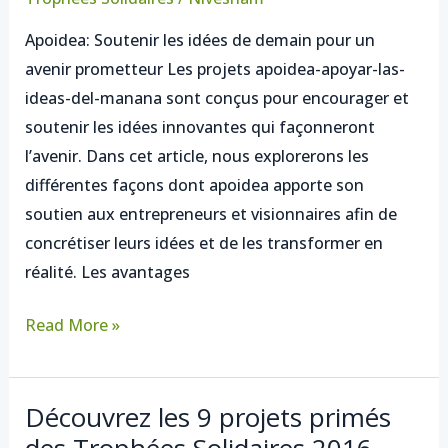
las-
Apoidea: Soutenir les idées de demain pour un
ideas-
avenir prometteur Les projets apoidea-apoyar-las-
del-
ideas-del-manana sont conçus pour encourager et
manana,
soutenir les idées innovantes qui façonneront
une
l’avenir. Dans cet article, nous explorerons les
initiative
différentes façons dont apoidea apporte son
soutenant
soutien aux entrepreneurs et visionnaires afin de
les
concrétiser leurs idées et de les transformer en
idées
réalité. Les avantages
innovantes
de
Read More »
demain
Découvrez les 9 projets primés
Découvrez
des Trophées Solidaires 2016
les