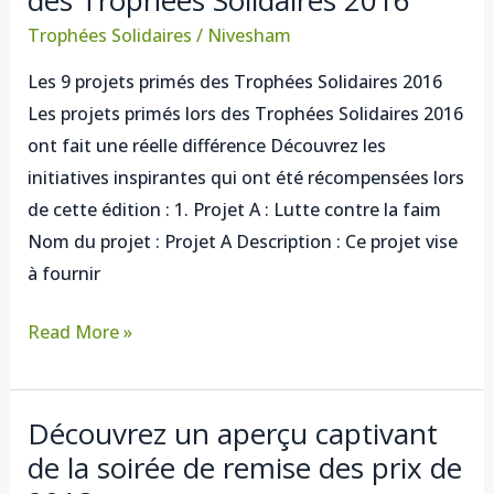
9
Trophées Solidaires
/
Nivesham
projets
Les 9 projets primés des Trophées Solidaires 2016
primés
Les projets primés lors des Trophées Solidaires 2016
des
ont fait une réelle différence Découvrez les
Trophées
initiatives inspirantes qui ont été récompensées lors
Solidaires
de cette édition : 1. Projet A : Lutte contre la faim
2016
Nom du projet : Projet A Description : Ce projet vise
à fournir
Read More »
Découvrez un aperçu captivant
Découvrez
de la soirée de remise des prix de
un