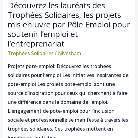
Découvrez les lauréats des
Découvrez
Trophées Solidaires, les projets
les
mis en uvre par Pôle Emploi pour
lauréats
des
soutenir l’emploi et
Trophées
l’entreprenariat
Solidaires,
Trophées Solidaires
/
Nivesham
les
Projets pote-emploi: Découvrez les trophées
projets
solidaires pour l’emploi Les initiatives inspirantes de
mis
pote-emploi Les projets pote-emploi sont une
en
source d’inspiration pour ceux qui cherchent à faire
uvre
une différence dans le domaine de l’emploi.
par
L’engagement de pote-emploi pour l’inclusion
Pôle
sociale et professionnelle se manifeste à travers les
Emploi
trophées solidaires. Ces trophées mettent en
pour
lumière des initiatives