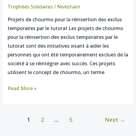
chourmo
Trophées Solidaires
/
Nivesham
favorisent
Projets de chourmo pour la réinsertion des exclus
la
temporaires par le tutorat Les projets de chourmo
réinsertion
pour la réinsertion des exclus temporaires par le
des
tutorat sont des initiatives visant à aider les
exclus
personnes qui ont été temporairement exclues de la
temporaires
société à se réintégrer avec succès. Ces projets
par
utilisent le concept de chourmo, un terme
le
biais
Read More »
du
tutorat
1
2
…
5
Next
→