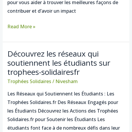
pour vous aider à trouver les meilleures façons de
la
contribuer et d’avoir un impact
vie
des
Read More »
communautés
locales
Découvrez les réseaux qui
Découvrez
soutiennent les étudiants sur
les
trophees-solidairesfr
réseaux
qui
Trophées Solidaires
/
Nivesham
soutiennent
Les Réseaux qui Soutiennent les Étudiants : Les
les
Trophées Solidaires.fr Des Réseaux Engagés pour
étudiants
les Étudiants Découvrez les Actions des Trophées
sur
Solidaires.fr pour Soutenir les Étudiants Les
trophees-
étudiants font face à de nombreux défis dans leur
solidairesfr