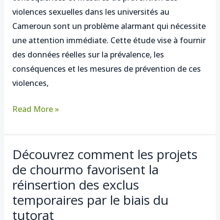
violences sexuelles dans les universités au
sexuelles
Cameroun sont un problème alarmant qui nécessite
dans
une attention immédiate. Cette étude vise à fournir
les
des données réelles sur la prévalence, les
universités
conséquences et les mesures de prévention de ces
au
violences,
Cameroun
Read More »
Découvrez comment les projets
Découvrez
de chourmo favorisent la
comment
réinsertion des exclus
les
projets
temporaires par le biais du
de
tutorat