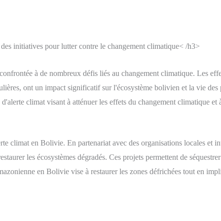
 des initiatives pour lutter contre le changement climatique< /h3>
confrontée à de nombreux défis liés au changement climatique. Les effet
gulières, ont un impact significatif sur l'écosystème bolivien et la vie des
ts d'alerte climat visant à atténuer les effets du changement climatique e
erte climat en Bolivie. En partenariat avec des organisations locales et i
restaurer les écosystèmes dégradés. Ces projets permettent de séquestrer 
 amazonienne en Bolivie vise à restaurer les zones défrichées tout en im