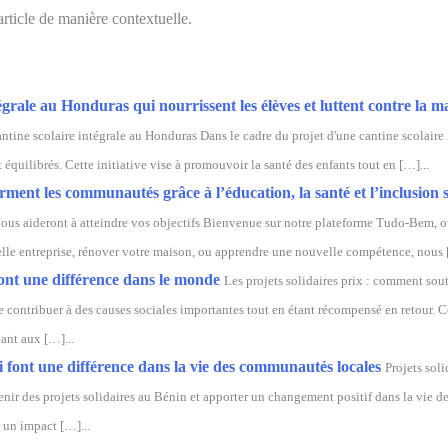
article de manière contextuelle.
égrale au Honduras qui nourrissent les élèves et luttent contre la m
ntine scolaire intégrale au Honduras Dans le cadre du projet d'une cantine scolaire
t équilibrés. Cette initiative vise à promouvoir la santé des enfants tout en […]...
ent les communautés grâce à l’éducation, la santé et l’inclusion s
ous aideront à atteindre vos objectifs Bienvenue sur notre plateforme Tudo-Bem, où
elle entreprise, rénover votre maison, ou apprendre une nouvelle compétence, nous 
font une différence dans le monde
Les projets solidaires prix : comment sou
e contribuer à des causes sociales importantes tout en étant récompensé en retour. C
ant aux […]...
i font une différence dans la vie des communautés locales
Projets sol
tenir des projets solidaires au Bénin et apporter un changement positif dans la vie
r un impact […]...