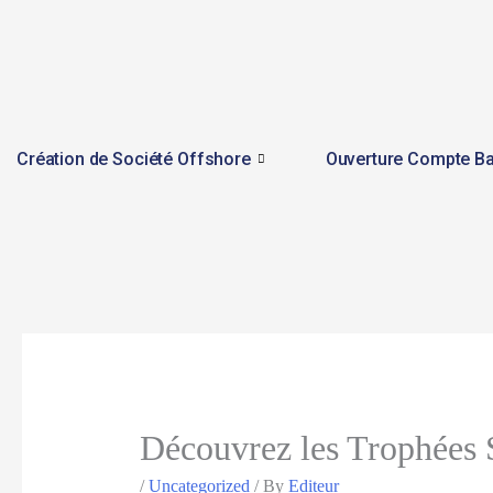
Skip
to
content
Création de Société Offshore
Ouverture Compte Ba
Découvrez les Trophées S
/
Uncategorized
/ By
Editeur