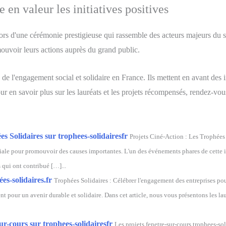
en valeur les initiatives positives
ors d'une cérémonie prestigieuse qui rassemble des acteurs majeurs du s
mouvoir leurs actions auprès du grand public.
e l'engagement social et solidaire en France. Ils mettent en avant des in
ur en savoir plus sur les lauréats et les projets récompensés, rendez-vous
s Solidaires sur trophees-solidairesfr
Projets Ciné-Action : Les Trophées 
ale pour promouvoir des causes importantes. L'un des événements phares de cette in
 qui ont contribué […]...
es-solidaires.fr
Trophées Solidaires : Célébrer l'engagement des entreprises p
nt pour un avenir durable et solidaire. Dans cet article, nous vous présentons les laur
ur-cours sur trophees-solidairesfr
Les projets fenetre-sur-cours trophees-sol