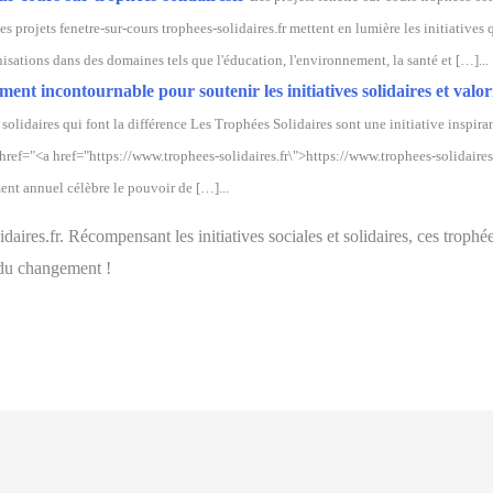
Les projets fenetre-sur-cours trophees-solidaires.fr mettent en lumière les initiatives 
isations dans des domaines tels que l'éducation, l'environnement, la santé et […]...
nt incontournable pour soutenir les initiatives solidaires et valori
solidaires qui font la différence Les Trophées Solidaires sont une initiative inspira
 href="<a href="https://www.trophees-solidaires.fr\">https://www.trophees-solidaire
ment annuel célèbre le pouvoir de […]...
aires.fr. Récompensant les initiatives sociales et solidaires, ces trophée
 du changement !