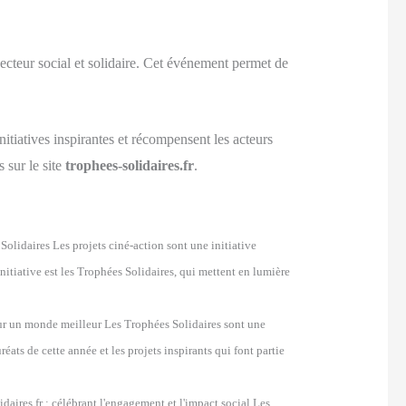
ecteur social et solidaire. Cet événement permet de
itiatives inspirantes et récompensent les acteurs
 sur le site
trophees-solidaires.fr
.
Solidaires Les projets ciné-action sont une initiative
itiative est les Trophées Solidaires, qui mettent en lumière
our un monde meilleur Les Trophées Solidaires sont une
éats de cette année et les projets inspirants qui font partie
idaires.fr : célébrant l'engagement et l'impact social Les