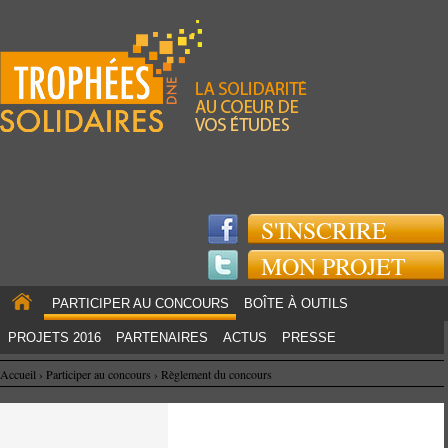
Jump to navigation
S'INSCRIRE
MON PROJET
PARTICIPER AU CONCOURS
BOÎTE À OUTILS
PROJETS 2016
PARTENAIRES
ACTUS
PRESSE
Accueil
›
Participer au concours
›
Règlement du concours