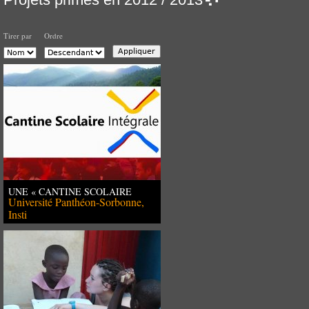
Tirer par
Ordre
UNE « CANTINE SCOLAIRE
INTÉGRALE » AU HONDURAS
Université Panthéon-Sorbonne,
Insti