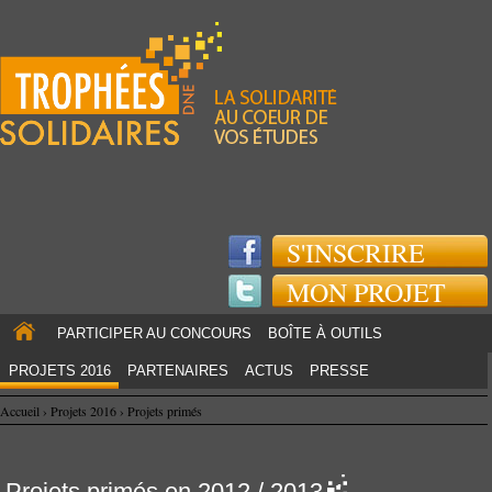
Jump to navigation
S'INSCRIRE
MON PROJET
PARTICIPER AU CONCOURS
BOÎTE À OUTILS
PROJETS 2016
PARTENAIRES
ACTUS
PRESSE
Accueil
›
Projets 2016
›
Projets primés
Projets primés en 2012 / 2013