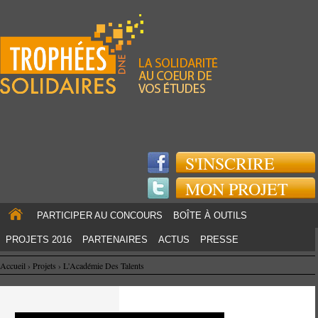
Jump to navigation
S'INSCRIRE
MON PROJET
PARTICIPER AU CONCOURS
BOÎTE À OUTILS
PROJETS 2016
PARTENAIRES
ACTUS
PRESSE
Accueil
›
Projets
›
L'Académie Des Talents