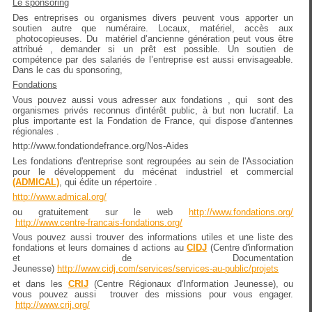
Le sponsoring
Des entreprises ou organismes divers peuvent vous apporter un
soutien autre que numéraire. Locaux, matériel, accès aux
photocopieuses. Du matériel d’ancienne génération peut vous être
attribué , demander si un prêt est possible. Un soutien de
compétence par des salariés de l’entreprise est aussi envisageable.
Dans le cas du sponsoring,
Fondations
Vous pouvez aussi vous adresser aux fondations , qui sont des
organismes privés reconnus d'intérêt public, à but non lucratif. La
plus importante est la Fondation de France, qui dispose d'antennes
régionales .
http://www.fondationdefrance.org/Nos-Aides
Les fondations d'entreprise sont regroupées au sein de l'Association
pour le développement du mécénat industriel et commercial
(ADMICAL)
, qui édite un répertoire .
http://www.admical.org/
ou gratuitement sur le web
http://www.fondations.org/
http://www.centre-francais-fondations.org/
Vous pouvez aussi trouver des informations utiles et une liste des
fondations et leurs domaines d actions au
CIDJ
(Centre d'information
et de Documentation
Jeunesse)
http://www.cidj.com/services/services-au-public/projets
et dans les
CRIJ
(Centre Régionaux d'Information Jeunesse), ou
vous pouvez aussi trouver des missions pour vous engager.
http://www.crij.org/