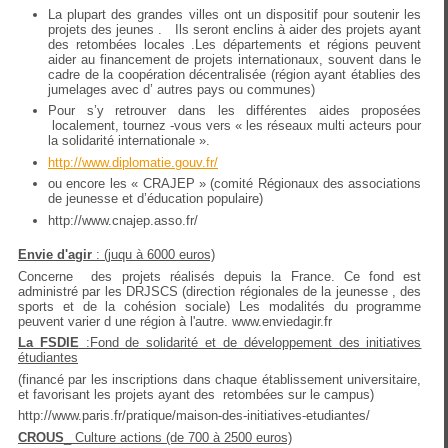
La plupart des grandes villes ont un dispositif pour soutenir les
projets des jeunes . Ils seront enclins à aider des projets ayant
des retombées locales .Les départements et régions peuvent
aider au financement de projets internationaux, souvent dans le
cadre de la coopération décentralisée (région ayant établies des
jumelages avec d’ autres pays ou communes)
Pour s’y retrouver dans les différentes aides proposées
localement, tournez -vous vers « les réseaux multi acteurs pour
la solidarité internationale ».
http://www.diplomatie.gouv.fr/
ou encore les « CRAJEP » (comité Régionaux des associations
de jeunesse et d’éducation populaire)
http://www.cnajep.asso.fr/
Envie d'agir
: (juqu à 6000 euros)
Concerne des projets réalisés depuis la France. Ce fond est
administré par les DRJSCS (direction régionales de la jeunesse , des
sports et de la cohésion sociale) Les modalités du programme
peuvent varier d une région à l'autre. www.enviedagir.fr
La FSDIE
:Fond de solidarité et de développement des initiatives
étudiantes
(financé par les inscriptions dans chaque établissement universitaire,
et favorisant les projets ayant des retombées sur le campus)
http://www.paris.fr/pratique/maison-des-initiatives-etudiantes/
CROUS
_ Culture actions (de 700 à 2500 euros)