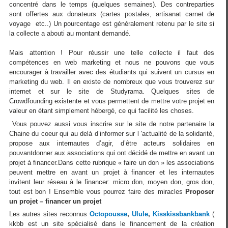
concentré dans le temps (quelques semaines). Des contreparties
sont offertes aux donateurs (cartes postales, artisanat carnet de
voyage etc..) Un pourcentage est généralement retenu par le site si
la collecte a abouti au montant demandé.
Mais attention ! Pour réussir une telle collecte il faut des
compétences en web marketing et nous ne pouvons que vous
encourager à travailler avec des étudiants qui suivent un cursus en
marketing du web. Il en existe de nombreux que vous trouverez sur
internet et sur le site de Studyrama. Quelques sites de
Crowdfounding existente et vous permettent de mettre votre projet en
valeur en étant simplement hébergé, ce qui facilité les choses.
Vous pouvez aussi vous inscrire sur le site de notre partenaire la
Chaine du coeur qui au delà d’informer sur l 'actualité de la solidarité,
propose aux internautes d’agir, d’être acteurs solidaires en
pouvantdonner aux associations qui ont décidé de mettre en avant un
projet à financer.Dans cette rubrique « faire un don » les associations
peuvent mettre en avant un projet à financer et les internautes
invitent leur réseau à le financer: micro don, moyen don, gros don,
tout est bon ! Ensemble vous pourrez faire des miracles
Proposer
un projet – financer un projet
Les autres sites reconnus
Octopousse
,
Ulule
,
Kisskissbankbank
(
kkbb est un site spécialisé dans le financement de la création