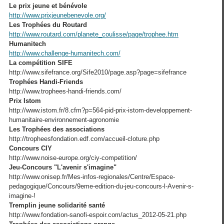
Le prix jeune et bénévole
http://www.prixjeunebenevole.org/
Les Trophées du Routard
http://www.routard.com/planete_coulisse/page/trophee.htm
Humanitech
http://www.challenge-humanitech.com/
La compétition SIFE
http://www.sifefrance.org/Sife2010/page.asp?page=sifefrance
Trophées Handi-Friends
http://www.trophees-handi-friends.com/
Prix Istom
http://www.istom.fr/8.cfm?p=564-pid-prix-istom-developpement-
humanitaire-environnement-agronomie
Les Trophées des associations
http://tropheesfondation.edf.com/accueil-cloture.php
Concours CIY
http://www.noise-europe.org/ciy-competition/
Jeu-Concours "L'avenir s'imagine"
http://www.onisep.fr/Mes-infos-regionales/Centre/Espace-
pedagogique/Concours/9eme-edition-du-jeu-concours-l-Avenir-s-
imagine-!
Tremplin jeune solidarité santé
http://www.fondation-sanofi-espoir.com/actus_2012-05-21.php