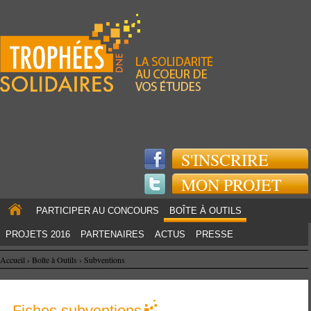
Jump to navigation
S'INSCRIRE
MON PROJET
PARTICIPER AU CONCOURS
BOÎTE À OUTILS
PROJETS 2016
PARTENAIRES
ACTUS
PRESSE
Accueil
›
Boîte à Outils
›
Subventions
Fiches subventions