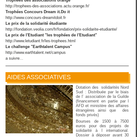
Trophées des associations orange
http://trophees-des-associations.actu.orange.fr/
Trophées Concours Dream it.Do it
http://www.concours-dreamitdoit.fr
Le prix de la solidarité étudiante
http://fondation.veolia.com/fr/fondation/prix-solidarite-etudiante/
Le prix de l'Etudiant "les trophées de l'Etudiant"
http://www.letudiant.fr/les-trophees.html
Le challenge "Earthtalent Campus"
http://www.earthtalent.net/campus
a suivre...
AIDES ASSOCIATIVES
Dotation des solidarités Nord
Sud : Distribuée par le biais
de l’ association de la Guilde
(financement en partie par l
AFD et ministère des affaires
étrangères ainsi que des
fonds privés)
Bourses de 1500 à 7500
euros pour des projets de
solidarité à l international.
Dossier à déposer avant 30