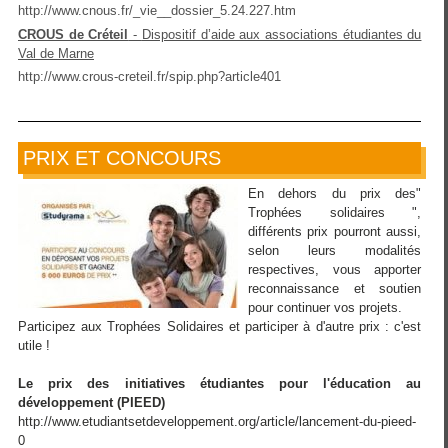
http://www.cnous.fr/_vie__dossier_5.24.227.htm
CROUS de Créteil
-
Dispositif d’aide aux associations étudiantes du
Val de Marne
http://www.crous-creteil.fr/spip.php?article401
PRIX ET CONCOURS
En dehors du prix des"
Trophées solidaires ",
différents prix pourront aussi,
selon leurs modalités
respectives, vous apporter
reconnaissance et soutien
pour continuer vos projets.
Participez aux Trophées Solidaires et participer à d'autre prix : c'est
utile !
Le prix des initiatives étudiantes pour l'éducation au
développement (PIEED)
http://www.etudiantsetdeveloppement.org/article/lancement-du-pieed-
0