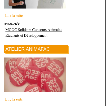
Lire la suite
Mots-clés:
MOOC Solidaire Concours Animafac
Etudiants et Développement
ATELIER ANIMAFAC
Le
28
avril
se
tenait
l’atelier
«
Lire la suite
Passation