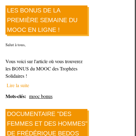
interviews
LES BONUS DE LA
et
PREMIÈRE SEMAINE DU
MOOC EN LIGNE !
Salut à tous,
Vous voici sur l'article où vous trouverez
les BONUS du MOOC des Trophées
Solidaires !
Lire la suite
Mots-clés:
mooc bonus
DOCUMENTAIRE "DES
FEMMES ET DES HOMMES"
DE FRÉDÉRIQUE BEDOS