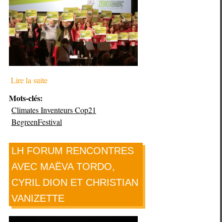
Lire la suite
Mots-clés:
Climates Inventeurs Cop21
BegreenFestival
LH FORUM RENCONTRES
AVEC MAËVA TORDO,
CYRIL DION ET CHRISTIAN
VANIZETTE