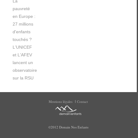
La
pauvreté
en Europe :
27 millions
d'enfants
touchés ?
L'UNICEF
et L'AFEV
lancent un
observatoire
sur la RSU
Mentions légales
Contact
©2012 Demain Nos Enfants