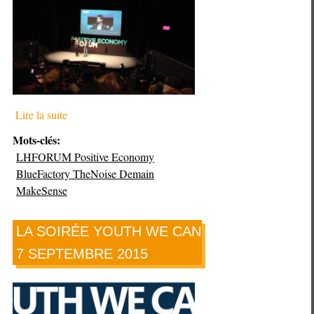
Lire la suite
Mots-clés:
LHFORUM Positive Economy
BlueFactory TheNoise Demain
MakeSense
LA SOIRÉE YOUTH WE CAN
7 SEPTEMBRE 2015
Plus
de