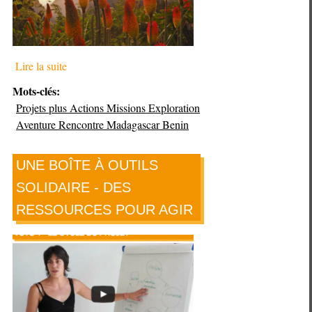
et
vous
rêvez
Lire la suite
de
partir
Mots-clés:
en
Projets plus Actions Missions Exploration
exploration
Aventure Rencontre Madagascar Benin
en
terre
UNE BOÎTE À OUTILS
inconnue
SOLIDAIRE - DES
?
RESSOURCES POUR AGIR