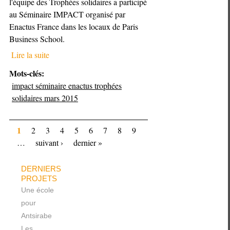
l'équipe des Trophées solidaires a participé
au Séminaire IMPACT organisé par
Enactus France dans les locaux de Paris
Business School.
Lire la suite
Mots-clés:
impact séminaire enactus trophées
solidaires mars 2015
1
2
3
4
5
6
7
8
9
…
suivant ›
dernier »
DERNIERS
PROJETS
Une école
pour
Antsirabe
Les