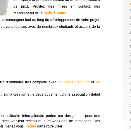
de prix). Profitez des mises en contact, des 
ressources
et de la 
"
boîte à outils"
.
us accompagner tout au long du développement de votre projet. 
s avons réalisés avec de nombreux étudiants et acteurs de la 
tils d’Animafac très complète avec 
les fiches pratiques
et 
les
ac
sur la création et le développement d'une association début
découvrir leur réseau et leurs week-end de formations. Des 
ets. Venez vous 
inscrire
dans votre ville!