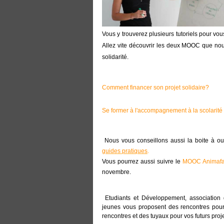
Vous y trouverez plusieurs tutoriels pour vo
Allez vite découvrir les deux MOOC que nou
solidarité.
Comment financer son projet solidaire?
Se former à l'accompagnement à la scolarité
 Nous vous conseillons aussi la boite à ou
guides pratiques
.
Vous pourrez aussi suivre le
MOOC Animaf
novembre.
 Etudiants et Développement, association de solidarité internationale portée par des jeunes pour des 
jeunes vous proposent des rencontres pour 
rencontres et des tuyaux pour vos futurs proj