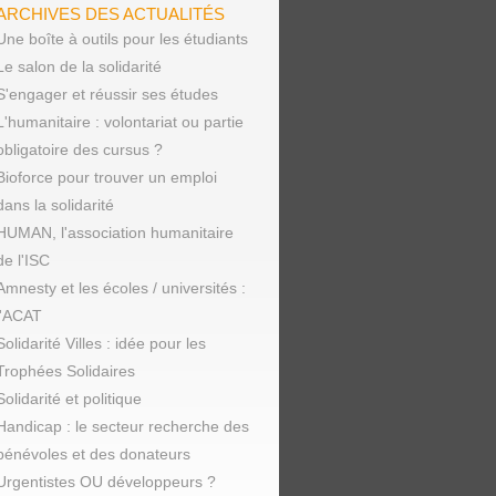
ARCHIVES DES ACTUALITÉS
Une boîte à outils pour les étudiants
Le salon de la solidarité
S'engager et réussir ses études
L'humanitaire : volontariat ou partie
obligatoire des cursus ?
Bioforce pour trouver un emploi
dans la solidarité
HUMAN, l'association humanitaire
de l'ISC
Amnesty et les écoles / universités :
l'ACAT
Solidarité Villes : idée pour les
Trophées Solidaires
Solidarité et politique
Handicap : le secteur recherche des
bénévoles et des donateurs
Urgentistes OU développeurs ?