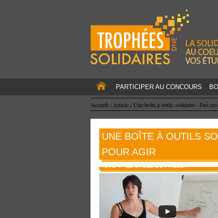
PARTICIPER AU CONCOURS
BO
Accueil
›
Article
›
Une boîte à outils solidaire - Des re
UNE BOÎTE À OUTILS S
POUR AGIR