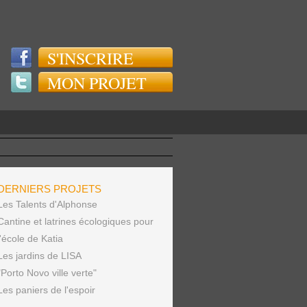
S'INSCRIRE
MON PROJET
DERNIERS PROJETS
Les Talents d'Alphonse
Cantine et latrines écologiques pour
l'école de Katia
Les jardins de LISA
"Porto Novo ville verte"
Les paniers de l'espoir