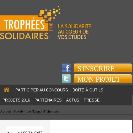
Jump to navigation
S'INSCRIRE
MON PROJET
PARTICIPER AU CONCOURS
BOÎTE À OUTILS
PROJETS 2016
PARTENAIRES
ACTUS
PRESSE
Accueil
›
Projets
›
Les Talents d'Alphonse