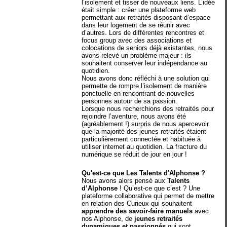
l’isolement et tisser de nouveaux liens. L’idée
était simple : créer une plateforme web
permettant aux retraités disposant d’espace
dans leur logement de se réunir avec
d’autres. Lors de différentes rencontres et
focus group avec des associations et
colocations de seniors déjà existantes, nous
avons relevé un problème majeur : ils
souhaitent conserver leur indépendance au
quotidien.
Nous avons donc réfléchi à une solution qui
permette de rompre l’isolement de manière
ponctuelle en rencontrant de nouvelles
personnes autour de sa passion.
Lorsque nous recherchions des retraités pour
rejoindre l’aventure, nous avons été
(agréablement !) surpris de nous apercevoir
que la majorité des jeunes retraités étaient
particulièrement connectée et habituée à
utiliser internet au quotidien. La fracture du
numérique se réduit de jour en jour !
Qu'est-ce que Les Talents d'Alphonse ?
Nous avons alors pensé aux
Talents
d’Alphonse
! Qu’est-ce que c’est ? Une
plateforme collaborative qui permet de mettre
en relation des Curieux qui souhaitent
apprendre des savoir-faire manuels
avec
nos Alphonse, de
jeunes retraités
dynamiques et passionnés
qui sont