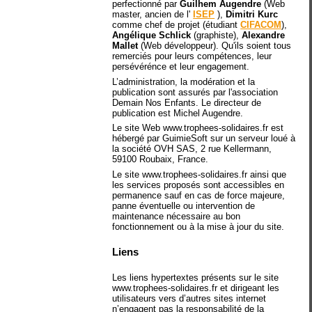
perfectionné par
Guilhem Augendre
(Web
master, ancien de l'
ISEP
),
Dimitri Kurc
comme chef de projet (étudiant
CIFACOM
),
Angélique Schlick
(graphiste),
Alexandre
Mallet
(Web développeur). Qu'ils soient tous
remerciés pour leurs compétences, leur
persévérénce et leur engagement.
L’administration, la modération et la
publication sont assurés par l'association
Demain Nos Enfants. Le directeur de
publication est Michel Augendre.
Le site Web www.trophees-solidaires.fr est
hébergé par GuimieSoft sur un serveur loué à
la société OVH SAS, 2 rue Kellermann,
59100 Roubaix, France.
Le site www.trophees-solidaires.fr ainsi que
les services proposés sont accessibles en
permanence sauf en cas de force majeure,
panne éventuelle ou intervention de
maintenance nécessaire au bon
fonctionnement ou à la mise à jour du site.
Liens
Les liens hypertextes présents sur le site
www.trophees-solidaires.fr et dirigeant les
utilisateurs vers d’autres sites internet
n’engagent pas la responsabilité de la