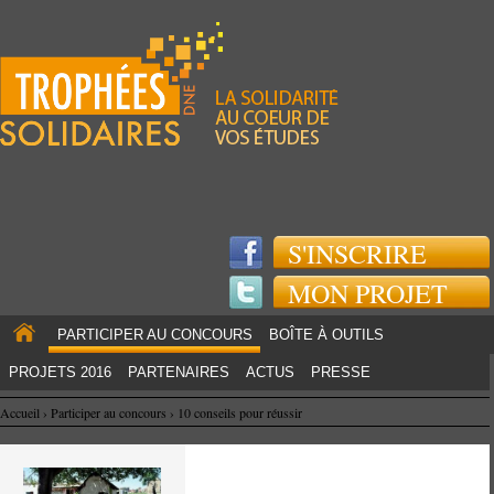
Jump to navigation
S'INSCRIRE
MON PROJET
PARTICIPER AU CONCOURS
BOÎTE À OUTILS
PROJETS 2016
PARTENAIRES
ACTUS
PRESSE
Accueil
›
Participer au concours
›
10 conseils pour réussir