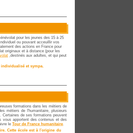
Bénévolat pour les jeunes des 15 à 25
ndividuel ou pouvant acceuillir vos
ipalement des actions en France pour
t originaux et à distance (pour les
olat
,destinés aux adultes, et qui peut
 individualisé et sympa.
breuses formations dans les métiers de
es métiers de l'humanitaire, plusieurs
. Certaines de ses formations peuvent
ils vous apportent des contenus et des
ivre le
Tour de France humanitaire
.
re. Cette école est à l'origine du