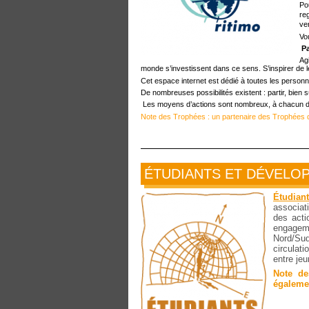
Po
re
ve
Vo
Pa
Ag
monde s’investissent dans ce sens. S’inspirer de l
Cet espace internet est dédié à toutes les personnes
De nombreuses possibilités existent : partir, bien 
Les moyens d’actions sont nombreux, à chacun d’
Note des Trophées : un partenaire des Trophées qu
ÉTUDIANTS ET DÉVELO
Étudian
associati
des acti
engageme
Nord/Sud
circulati
entre je
Note de
égalemen