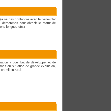
(à ne pas confondre avec le bénévolat
s démarches pour obtenir le statut de
ions longues etc.)
ciation a pour but de développer et de
nnes en situation de grande exclusion,
en milieu rural.