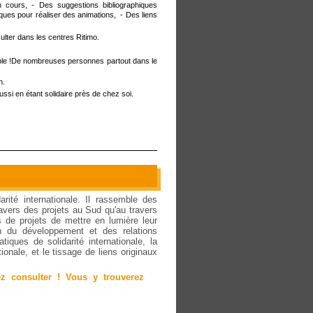
ours, - Des suggestions bibliographiques
iques pour réaliser des animations, - Des liens
ulter dans les centres Ritimo.
sible !De nombreuses personnes partout dans le
n.
ussi en étant solidaire près de chez soi.
rité internationale. Il rassemble des
travers des projets au Sud qu'au travers
de projets de mettre en lumière leur
on du développement et des relations
tiques de solidarité internationale, la
tionale, et le tissage de liens originaux
z consulter ! Vous y trouverez