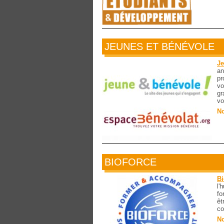
JEUNES ET BÉNÉVOLE
Je
an
pr
vo
gr
vo
No
BIOFORCE
Bi
l'
fo
êt
co
No