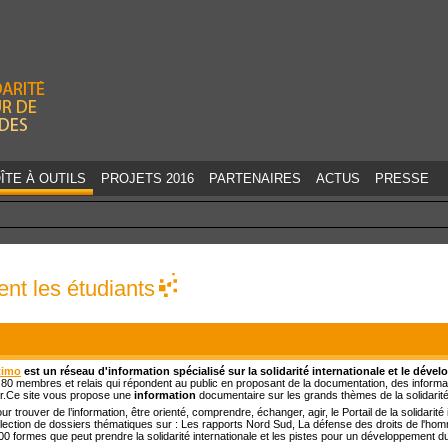
Jump to navigation
ÎTE À OUTILS
PROJETS 2016
PARTENAIRES
ACTUS
PRESSE
nt les étudiants
timo
est un réseau d'information spécialisé sur la solidarité internationale et le déve
 80 membres et relais qui répondent au public en proposant de la documentation, des informa
ir.Ce site vous propose une
information
documentaire sur les grands thèmes de la solidarité
ur trouver de l’information, être orienté, comprendre, échanger, agir, le Portail de la solidari
llection de dossiers thématiques sur : Les rapports Nord Sud, La défense des droits de l'hom
00 formes que peut prendre la solidarité internationale et les pistes pour un développement d