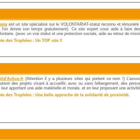
long
est un site spécialisé sur le VOLONTARIAT-statut reconnu et rémunéré 
 l'on donne son temps gratuitement). Ce site expert vous aide à faire de
lontaire. (avec un vrai statut et une protection sociale, aide au retour de miss
te des Trophées : Un TOP site !!
lid'Action.fr
(Attention il y a plusieurs sites qui portent ce nom !) L'asso
utenir des projets visant à accueillir, avec ou sans hébergement, des perso
 leur apportant une aide matérielle et morale, et en leur proposant une activité 
te des Trophées : Une belle approche de la solidarité de proximité.