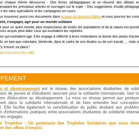
ur chaque thème découvrez - Des fiches pédagogiques et un résumé des débats en c
groupant les principaux articles et ouvrages sur le sujet - Des suggestions d’outils pédagog
rs les sites spécialisés et les campagnes en cours.
us trouverez aussi ces documents dans
la base de données Ritimo
et vous pourrez les cons
rtir, s'engager, agir pour un monde solidaire
ir pour un autre monde, plus respectueux de toutes les populations et de la nature est pos
eurs acquis peut aider ceux qui souhaitent les rejoindre.
 qui souhaitent agir. Il les engage à réfléchir à leurs motivations et donne des pistes d’actio
sûr, en tant que volontaire, bénévole, dans le cadre de ses études ou de son travail, … mais a
y trouver sa place !
i vous sera très utile!
PPEMENT
ts et développement
est le réseau des associations étudiantes de solida
ons de jeunes et d'étudiants œuvrant pour la solidarité internationale, tant 
ons d'éducation au développement. La mise en réseau permet aux porteurs 
nt dans la solidarité internationale et de faire entendre leur concepti
. Elle facilite également la sensibilisation du public étudiant aux probléma
on d'informations pratiques entre associations étudiantes de solidarité interna
unes engagés.
s Trophées : Un partenaire des Trophées Solidaires que vous deve
t des offres d'emploi.