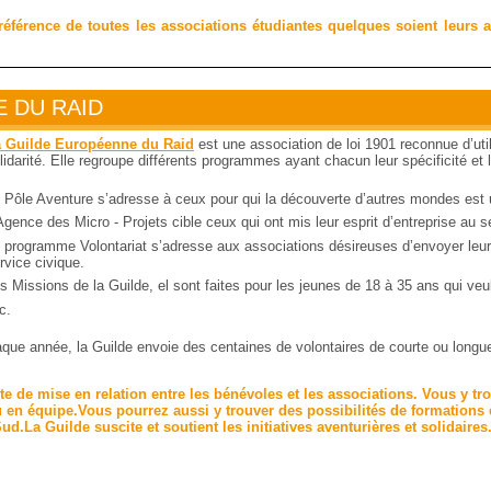
éférence de toutes les associations étudiantes quelques soient leurs ac
 DU RAID
 Guilde Européenne du Raid
est une association de loi 1901 reconnue d’util
lidarité. Elle regroupe différents programmes ayant chacun leur spécificité et l
 Pôle Aventure s’adresse à ceux pour qui la découverte d’autres mondes est
Agence des Micro - Projets cible ceux qui ont mis leur esprit d’entreprise au ser
 programme Volontariat s’adresse aux associations désireuses d’envoyer leur 
rvice civique.
s Missions de la Guilde, el sont faites pour les jeunes de 18 à 35 ans qui veul
c.
aque année, la Guilde envoie des centaines de volontaires de courte ou longu
ite de mise en relation entre les bénévoles et les associations. Vous y t
ou en équipe.Vous pourrez aussi y trouver des possibilités de formations 
d.La Guilde suscite et soutient les initiatives aventurières et solidaires