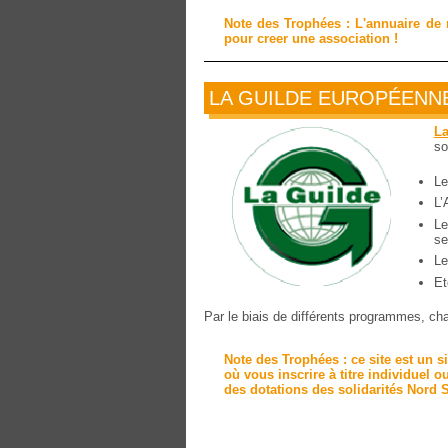
Note des Trophées : L'annuaire de r
pour creer une association !
LA GUILDE EUROPÉENNE
La
so
Le
L’
Le
se
Le
Et
Par le biais de différents programmes, ch
Note des Trophées : ce site est un s
où vous inscrire à titre individuel 
des dotations des solidarités Nord Su