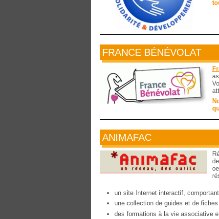
to
FRANCE BÉNÉVOLAT
Fr
as
Vo
at
No
qu
ANIMAFAC
Ré
de
oe
ré
un site Internet interactif, comporta
une collection de guides et de fiches
des formations à la vie associative et