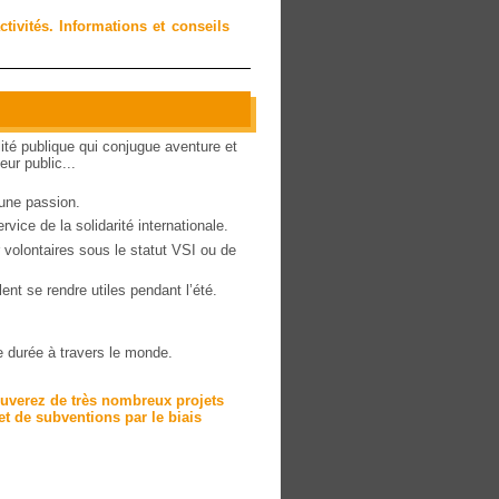
tivités. Informations et conseils
ité publique qui conjugue aventure et
eur public...
 une passion.
vice de la solidarité internationale.
volontaires sous le statut VSI ou de
ent se rendre utiles pendant l’été.
e durée à travers le monde.
rouverez de très nombreux projets
et de subventions par le biais
.