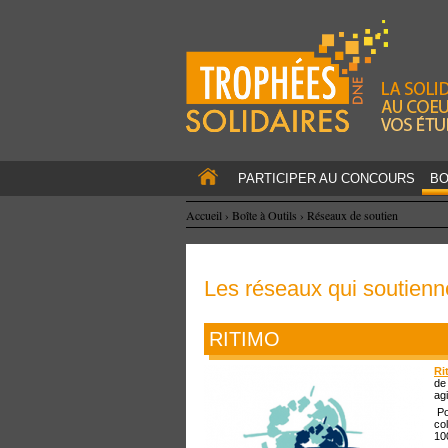
PARTICIPER AU CONCOURS
BO
Accueil
›
Boîte à Outils
›
Réseaux de soutien
Les réseaux qui soutienne
RITIMO
Ri
de
ag
Po
co
10