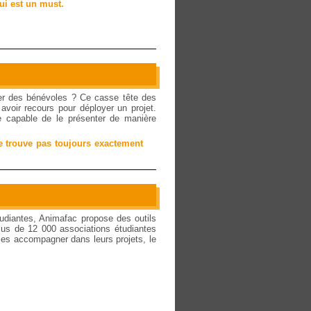
ui est un must.
r des bénévoles ? Ce casse tête des
voir recours pour déployer un projet.
 capable de le présenter de manière
ne trouve pas toujours exactement
tudiantes, Animafac propose des outils
lus de 12 000 associations étudiantes
les accompagner dans leurs projets, le