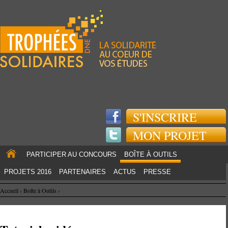
Jump to navigation
S'INSCRIRE
MON PROJET
PARTICIPER AU CONCOURS
BOÎTE À OUTILS
PROJETS 2016
PARTENAIRES
ACTUS
PRESSE
Accueil
›
Boîte à Outils
›