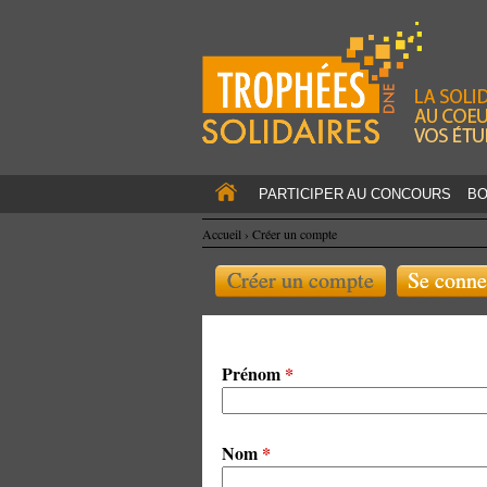
PARTICIPER AU CONCOURS
BO
Accueil
›
Créer un compte
Créer un compte
Se conne
Prénom
*
Nom
*