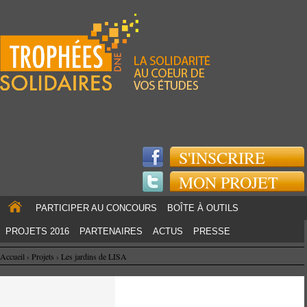
Jump to navigation
S'INSCRIRE
MON PROJET
PARTICIPER AU CONCOURS
BOÎTE À OUTILS
PROJETS 2016
PARTENAIRES
ACTUS
PRESSE
Accueil
›
Projets
›
Les jardins de LISA