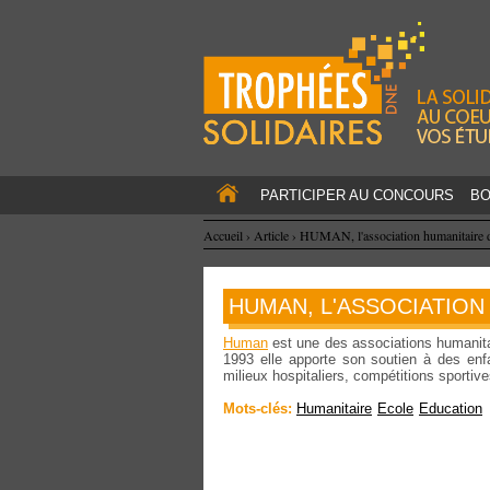
PARTICIPER AU CONCOURS
BO
Accueil
›
Article
›
HUMAN, l'association humanitaire d
HUMAN, L'ASSOCIATION 
Human
est une des associations humanita
1993 elle apporte son soutien à des enfan
milieux hospitaliers, compétitions sportiv
Mots-clés:
Humanitaire
Ecole
Education