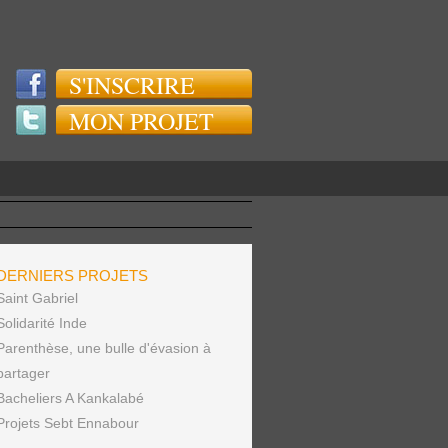
S'INSCRIRE
MON PROJET
DERNIERS PROJETS
Saint Gabriel
Solidarité Inde
Parenthèse, une bulle d'évasion à
partager
Bacheliers A Kankalabé
Projets Sebt Ennabour