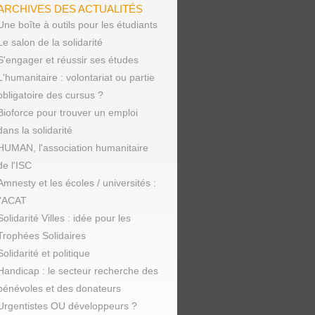
ARCHIVES DES ACTUALITÉS
Une boîte à outils pour les étudiants
Le salon de la solidarité
S'engager et réussir ses études
L'humanitaire : volontariat ou partie
obligatoire des cursus ?
Bioforce pour trouver un emploi
dans la solidarité
HUMAN, l'association humanitaire
de l'ISC
Amnesty et les écoles / universités :
l'ACAT
Solidarité Villes : idée pour les
Trophées Solidaires
Solidarité et politique
Handicap : le secteur recherche des
bénévoles et des donateurs
Urgentistes OU développeurs ?