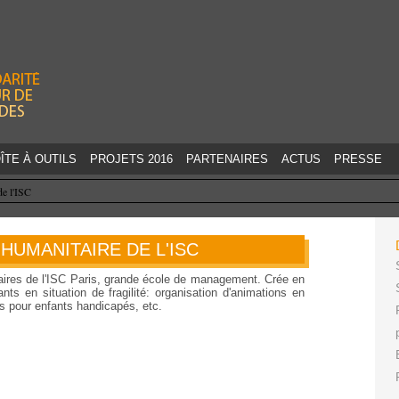
Jump to navigation
ÎTE À OUTILS
PROJETS 2016
PARTENAIRES
ACTUS
PRESSE
e l'ISC
HUMANITAIRE DE L'ISC
ires de l'ISC Paris, grande école de management. Crée en
ts en situation de fragilité: organisation d'animations en
es pour enfants handicapés, etc.