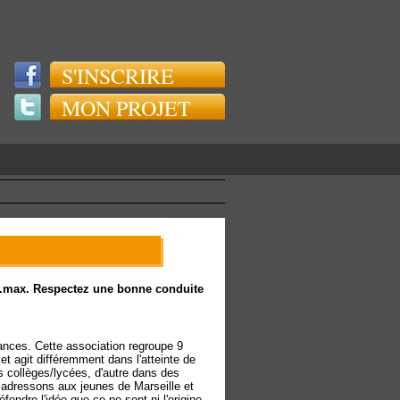
S'INSCRIRE
MON PROJET
rs.max. Respectez une bonne conduite
hances. Cette association regroupe 9
et agit différemment dans l'atteinte de
 collèges/lycées, d'autre dans des
adressons aux jeunes de Marseille et
endre l'idée que ce ne sont ni l'origine,