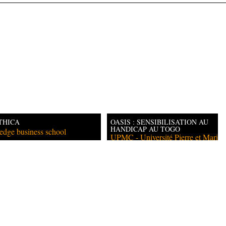
THICA
OASIS : SENSIBILISATION AU
HANDICAP AU TOGO
edge business school
UPMC - Université Pierre et Marie
C