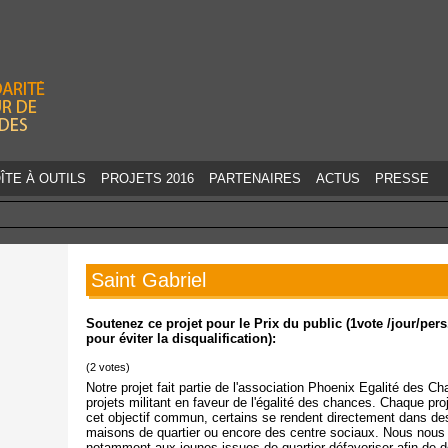
Jump to navigation
ÎTE À OUTILS
PROJETS 2016
PARTENAIRES
ACTUS
PRESSE
Saint Gabriel
Soutenez ce projet pour le Prix du public (1vote /jour/pe
pour éviter la disqualification):
(
2
votes)
Notre projet fait partie de l'association Phoenix Egalité des C
projets militant en faveur de l'égalité des chances. Chaque proj
cet objectif commun, certains se rendent directement dans des
maisons de quartier ou encore des centre sociaux. Nous nous 
notamment aux jeunes issues de quartier défavoriser afin de déf