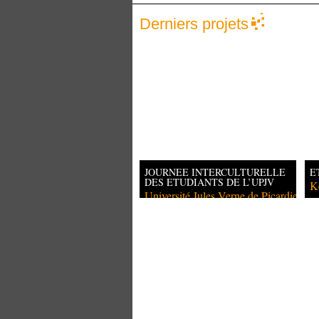
Derniers projets
JOURNEE INTERCULTURELLE
E
DES ETUDIANTS DE L’UPJV
K
Université Jules Verne de Picardie