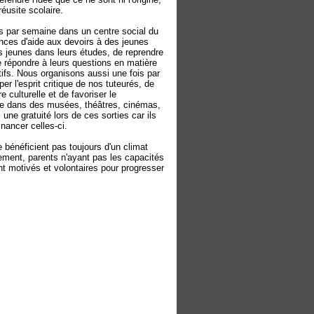
 réusite scolaire.
is par semaine dans un centre social du
nces d'aide aux devoirs à des jeunes
s jeunes dans leurs études, de reprendre
e répondre à leurs questions en matière
ctifs. Nous organisons aussi une fois par
er l'esprit critique de nos tuteurés, de
 culturelle et de favoriser le
e dans des musées, théâtres, cinémas,
 une gratuité lors de ces sorties car ils
nancer celles-ci.
 bénéficient pas toujours d'un climat
tement, parents n'ayant pas les capacités
nt motivés et volontaires pour progresser