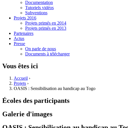
Documentation
Tutoriels vidéos
Subventions
Projets 2016
Projets primés en 2014
Projets primés en 2013
Partenaires
Actus
Presse
On parle de nous
Documents à télécharger
Vous êtes ici
Accueil
›
Projets
›
OASIS : Sensibilisation au handicap au Togo
Écoles des participants
Galerie d'images
OASIS : Sensibilisation au handicap au To