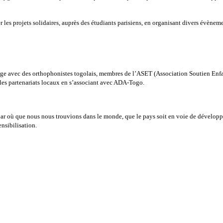
r les projets solidaires, auprès des étudiants parisiens, en organisant divers évèneme
tage avec des orthophonistes togolais, membres de l’ASET (Association Soutien Enfan
 les partenariats locaux en s’associant avec ADA-Togo.
 Car où que nous nous trouvions dans le monde, que le pays soit en voie de dévelop
ensibilisation.