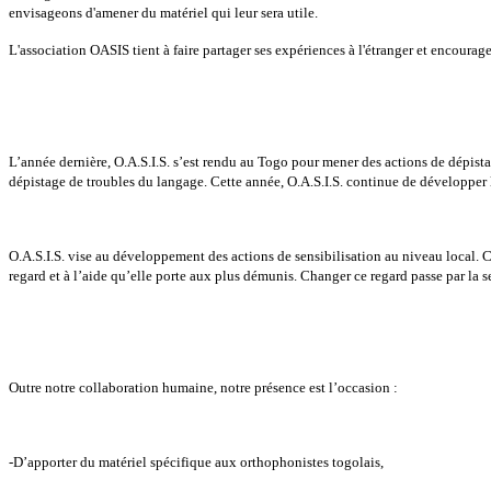
envisageons d'amener du matériel qui leur sera utile.
L'association OASIS tient à faire partager ses expériences à l'étranger et encourage
L’année dernière, O.A.S.I.S. s’est rendu au Togo pour mener des actions de dépis
dépistage de troubles du langage. Cette année, O.A.S.I.S. continue de développer
O.A.S.I.S. vise au développement des actions de sensibilisation au niveau local.
regard et à l’aide qu’elle porte aux plus démunis. Changer ce regard passe par la s
Outre notre collaboration humaine, notre présence est l’occasion :
-D’apporter du matériel spécifique aux orthophonistes togolais,