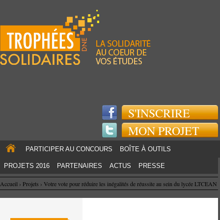
Jump to navigation
S'INSCRIRE
MON PROJET
PARTICIPER AU CONCOURS
BOÎTE À OUTILS
PROJETS 2016
PARTENAIRES
ACTUS
PRESSE
Accueil
›
Projets
›
Votre vote pour réduire les inégalités de réussite au sein du lycée LTCEAN