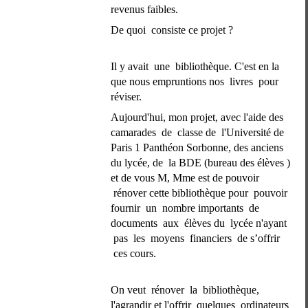
revenus faibles. 
De quoi  consiste ce projet ?  
Il y avait  une  bibliothèque. C'est en la 
que nous empruntions nos  livres  pour 
réviser. 
Aujourd'hui, mon projet, avec l'aide des 
camarades  de  classe de  l'Université de 
Paris 1 Panthéon Sorbonne, des anciens 
du lycée, de  la BDE (bureau des élèves ) 
et de vous M, Mme est de pouvoir 
 rénover cette bibliothèque pour  pouvoir 
fournir  un  nombre importants  de 
documents  aux  élèves du  lycée n'ayant 
 pas  les  moyens  financiers  de s’offrir 
 ces cours.
On veut  rénover  la  bibliothèque, 
l'agrandir et l'offrir  quelques  ordinateurs 