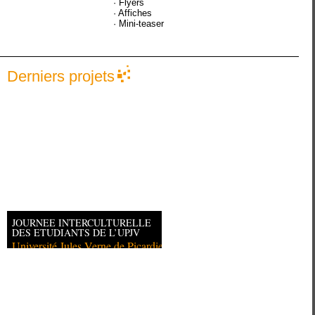
· Flyers
· Affiches
· Mini-teaser
Derniers projets
JOURNEE INTERCULTURELLE
DES ETUDIANTS DE L’UPJV
Université Jules Verne de Picardie