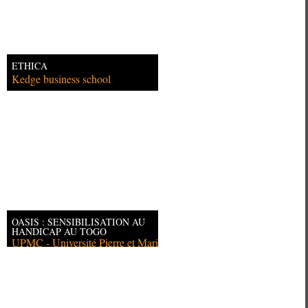
ETHICA
Kedge business school
OASIS : SENSIBILISATION AU
HANDICAP AU TOGO
UPMC - Université Pierre et Marie
C