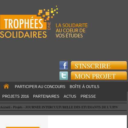
Jump to navigation
S'INSCRIRE
MON PROJET
PARTICIPER AU CONCOURS
BOÎTE À OUTILS
PROJETS 2016
PARTENAIRES
ACTUS
PRESSE
Accueil
›
Projets
›
JOURNEE INTERCULTURELLE DES ETUDIANTS DE L’UPJV