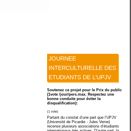
JOURNEE
INTERCULTURELLE DES
ETUDIANTS DE L’UPJV
Soutenez ce projet pour le Prix du public
(1vote /jour/pers.max. Respectez une
bonne conduite pour éviter la
disqualification):
(
1
vote)
Partant du constat d’une part que l’UPJV
(Université de Picardie - Jules Verne)
recense plusieurs associations d’étudiants
internationaux très actives. D’autre part, la