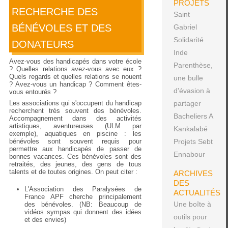
PROJETS
RECHERCHE DES
Saint
BÉNÉVOLES ET DES
Gabriel
Solidarité
DONATEURS
Inde
Avez-vous des handicapés dans votre école
Parenthèse,
? Quelles relations avez-vous avec eux ?
Quels regards et quelles relations se nouent
une bulle
? Avez-vous un handicap ? Comment êtes-
d'évasion à
vous entourés ?
Les associations qui s'occupent du handicap
partager
recherchent très souvent des bénévoles.
Bacheliers A
Accompagnement dans des activités
artistiques, aventureuses (ULM par
Kankalabé
exemple), aquatiques en piscine : les
bénévoles sont souvent requis pour
Projets Sebt
permettre aux handicapés de passer de
Ennabour
bonnes vacances. Ces bénévoles sont des
retraités, des jeunes, des gens de tous
talents et de toutes origines. On peut citer :
ARCHIVES
DES
L'Association des Paralysées de
ACTUALITÉS
France APF cherche principalement
Une boîte à
des bénévoles. (NB: Beaucoup de
vidéos sympas qui donnent des idées
outils pour
et des envies)