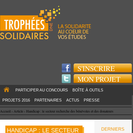
Jump to navigation
S'INSCRIRE
MON PROJET
PARTICIPER AU CONCOURS
BOÎTE À OUTILS
PROJETS 2016
PARTENAIRES
ACTUS
PRESSE
Accueil
›
Article
›
Handicap : le secteur recherche des bénévoles et des donateurs
DERNIERS
HANDICAP : LE SECTEUR