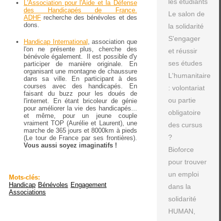
les étudiants
L'Association pour l'Aide et la Défense
des Handicapés de France.
Le salon de
ADHF
recherche des bénévoles et des
dons.
la solidarité
S'engager
Handicap International
, association que
l'on ne présente plus, cherche des
et réussir
bénévole également. Il est possible d'y
ses études
participer de manière originale. En
organisant une montagne de chaussure
L'humanitaire
dans sa ville. En participant à des
courses avec des handicapés. En
: volontariat
faisant du buzz pour les doués de
ou partie
l'internet. En étant bricoleur de génie
pour améliorer la vie des handicapés...
obligatoire
et même, pour un jeune couple
vraiment TOP (Aurélie et Laurent), une
des cursus
marche de 365 jours et 8000km à pieds
?
(Le tour de France par ses frontières).
Vous aussi soyez imaginatifs !
Bioforce
pour trouver
un emploi
Mots-clés:
Handicap
Bénévoles
Engagement
dans la
Associations
solidarité
HUMAN,