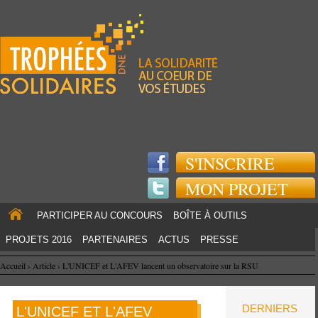
Jump to navigation
S'INSCRIRE
MON PROJET
PARTICIPER AU CONCOURS
BOÎTE À OUTILS
PROJETS 2016
PARTENAIRES
ACTUS
PRESSE
Accueil
›
Article
›
L'UNICEF et L'AFEV lancent un observatoire sur la RSU
DERNIERS
L'UNICEF ET L'AFEV