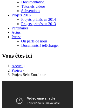
Documentation
Tutoriels vidéos
Subventions
Projets 2016
Projets primés en 2014
Projets primés en 2013
Partenaires
Actus
Presse
On parle de nous
Documents à télécharger
Vous êtes ici
Accueil
›
Projets
›
Projets Sebt Ennabour