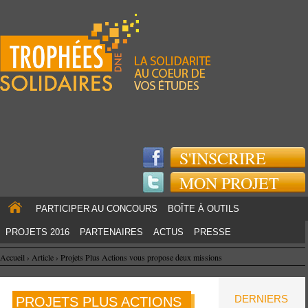
Jump to navigation
S'INSCRIRE
MON PROJET
PARTICIPER AU CONCOURS
BOÎTE À OUTILS
PROJETS 2016
PARTENAIRES
ACTUS
PRESSE
Accueil
›
Article
›
Projets Plus Actions vous propose deux missions
DERNIERS
PROJETS PLUS ACTIONS