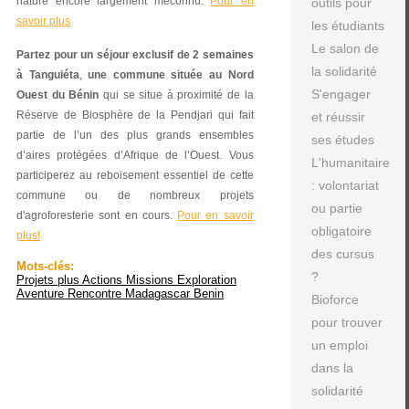
nature encore largement méconnu.
Pour en
outils pour
savoir plus
les étudiants
Le salon de
Partez pour un séjour exclusif de 2 semaines
la solidarité
à Tanguiéta
,
une commune située au Nord
S'engager
Ouest du Bénin
qui se situe à proximité de la
Réserve de Biosphère de la Pendjari qui fait
et réussir
partie de l’un des plus grands ensembles
ses études
d’aires protégées d’Afrique de l’Ouest. Vous
L'humanitaire
participerez au reboisement essentiel de cette
: volontariat
commune ou de nombreux projets
ou partie
d'agroforesterie sont en cours.
Pour en savoir
obligatoire
plus!
des cursus
Mots-clés:
?
Projets plus Actions Missions Exploration
Aventure Rencontre Madagascar Benin
Bioforce
pour trouver
un emploi
dans la
solidarité