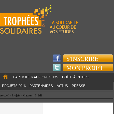
Jump to navigation
S'INSCRIRE
MON PROJET
PARTICIPER AU CONCOURS
BOÎTE À OUTILS
PROJETS 2016
PARTENAIRES
ACTUS
PRESSE
Accueil
›
Projets
›
Miratus - Brésil