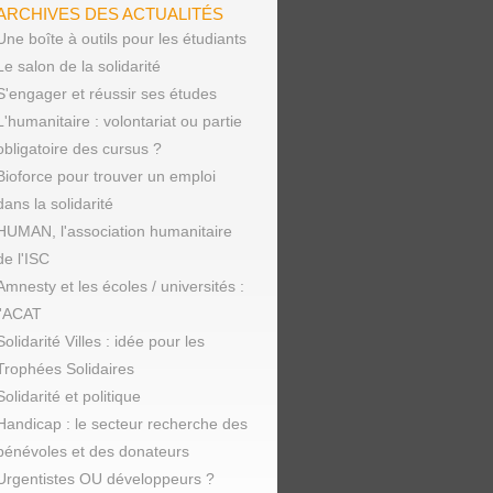
ARCHIVES DES ACTUALITÉS
Une boîte à outils pour les étudiants
Le salon de la solidarité
S'engager et réussir ses études
L'humanitaire : volontariat ou partie
obligatoire des cursus ?
Bioforce pour trouver un emploi
dans la solidarité
HUMAN, l'association humanitaire
de l'ISC
Amnesty et les écoles / universités :
l'ACAT
Solidarité Villes : idée pour les
Trophées Solidaires
Solidarité et politique
Handicap : le secteur recherche des
bénévoles et des donateurs
Urgentistes OU développeurs ?