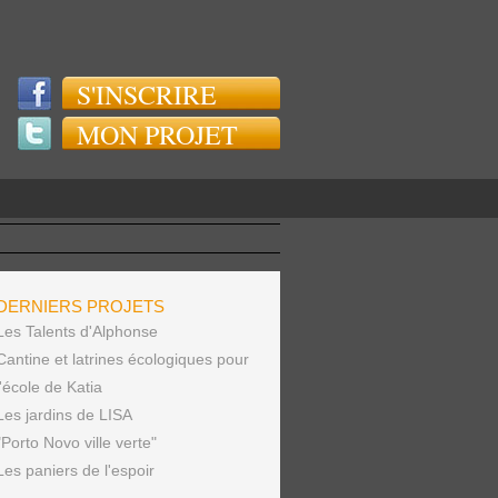
S'INSCRIRE
MON PROJET
DERNIERS PROJETS
Les Talents d'Alphonse
Cantine et latrines écologiques pour
l'école de Katia
Les jardins de LISA
"Porto Novo ville verte"
Les paniers de l'espoir