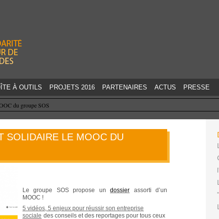
Jump to navigation
ÎTE À OUTILS
PROJETS 2016
PARTENAIRES
ACTUS
PRESSE
e MOOC du groupe SOS
T SOLIDAIRE LE MOOC DU
Le groupe SOS propose un
dossier
assorti d’un
MOOC !
5 vidéos, 5 enjeux pour réussir son entreprise
sociale
des conseils et des reportages pour tous ceux