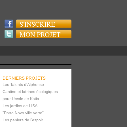
S'INSCRIRE
MON PROJET
DERNIERS PROJETS
Les Talents d'Alphonse
Cantine et latrines écologiques
pour l'école de Katia
Les jardins de LISA
"Porto Novo ville verte"
Les paniers de l'espoir