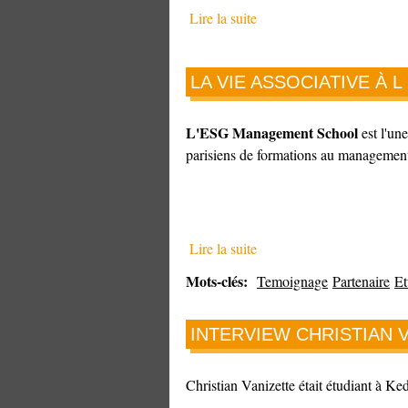
Lire la suite
LA VIE ASSOCIATIVE À
L'ESG Management School
est l'un
parisiens de formations au managemen
Lire la suite
Mots-clés:
Temoignage
Partenaire
Et
INTERVIEW CHRISTIAN 
Christian Vanizette était étudiant à Ke