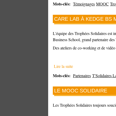
Mots-clés:
Témoignages
MOOC
Tro
CARE LAB À KEDGE BS 
L'équipe des Trophées Solidaires est 
Business School, grand partenaire des
Des ateliers de co-working et de vidéo t
Lire la suite
Mots-clés:
Partenaires
T'Solidaires L
LE MOOC SOLIDAIRE
Les Trophées Solidaires toujours souci