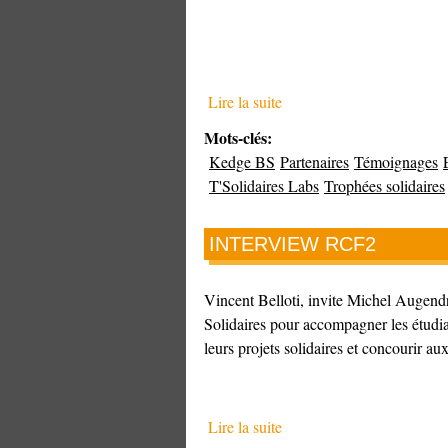
Lire la suite
Mots-clés:
Kedge BS
Partenaires
Témoignages
T'Solidaires Labs
Trophées solidaires
INTERVIEW RCF2
Vincent Belloti, invite Michel Augend
Solidaires pour accompagner les étudia
leurs projets solidaires et concourir a
Lire la suite