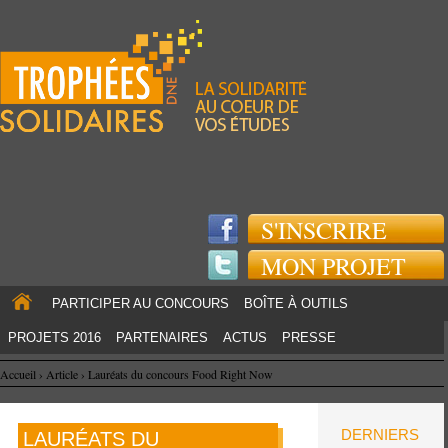
Jump to navigation
S'INSCRIRE
MON PROJET
PARTICIPER AU CONCOURS
BOÎTE À OUTILS
PROJETS 2016
PARTENAIRES
ACTUS
PRESSE
Accueil
›
Article
›
Lauréats du concours Food Right Now
DERNIERS
LAURÉATS DU