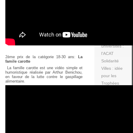
HUMAN,
l'association
humanitaire
de l'ISC
Amnesty et
les écoles /
universités :
l'ACAT
2ème prix de la catégorie 18-30 ans:
La
Solidarité
famile carotte
La famille carotte est une vidéo simple et
Villes : idée
humoristique réalisée par Arthur Benichou,
pour les
en faveur de la lutte contre le gaspillage
alimentaire.
Trophées
Solidaires
Solidarité et
politique
Handicap :
le secteur
recherche