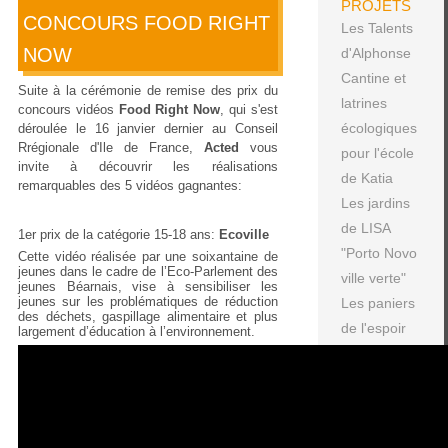
PROJETS
CONCOURS FOOD RIGHT
Les Talents
NOW
d'Alphonse
Cantine et
Suite à la cérémonie de remise des prix du
latrines
concours vidéos
Food Right Now
, qui s'est
écologiques
déroulée le 16 janvier dernier au Conseil
Rrégionale d'Ile de France,
Acted
vous
pour l'école
invite à découvrir les réalisations
de Katia
remarquables des 5 vidéos gagnantes:
Les jardins
de LISA
1er prix de la catégorie 15-18 ans:
Ecoville
"Porto Novo
Cette vidéo réalisée par une soixantaine de
jeunes dans le cadre de l’Eco-Parlement des
ville verte"
jeunes Béarnais, vise à sensibiliser les
jeunes sur les problématiques de réduction
Les paniers
des déchets, gaspillage alimentaire et plus
de l'espoir
largement d’éducation à l’environnement.
ARCHIVES
DES
ACTUALITÉS
Une boîte à