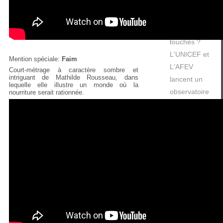
en Europe :
27 millions
d'enfants
touchés ?
L'UNICEF et
Mention spéciale:
Faim
L'AFEV
Court-métrage à caractère sombre et
intriguant de Mathilde Rousseau, dans
lancent un
lequelle elle illustre un monde où la
observatoire
nourriture serait rationnée.
sur la RSU