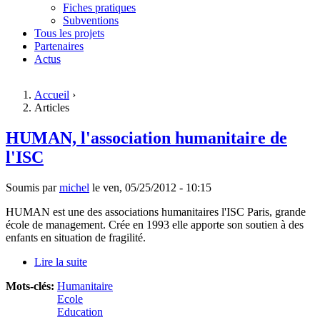
Fiches pratiques
Subventions
Tous les projets
Partenaires
Actus
Accueil
›
Articles
Vous êtes ici
HUMAN, l'association humanitaire de
l'ISC
Soumis par
michel
le
ven, 05/25/2012 - 10:15
HUMAN est une des associations humanitaires l'ISC Paris, grande
école de management. Crée en 1993 elle apporte son soutien à des
enfants en situation de fragilité.
Lire la suite
de HUMAN, l'association humanitaire de l'ISC
Mots-clés:
Humanitaire
Ecole
Education