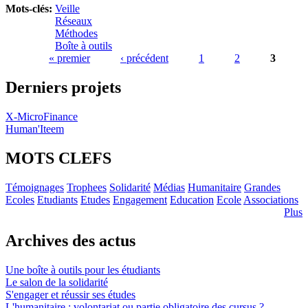
Mots-clés:
Veille
Réseaux
Méthodes
Boîte à outils
« premier
‹ précédent
1
2
3
Pages
Derniers projets
X-MicroFinance
Human'Iteem
MOTS CLEFS
Témoignages
Trophees
Solidarité
Médias
Humanitaire
Grandes
Ecoles
Etudiants
Etudes
Engagement
Education
Ecole
Associations
Plus
Archives des actus
Une boîte à outils pour les étudiants
Le salon de la solidarité
S'engager et réussir ses études
L'humanitaire : volontariat ou partie obligatoire des cursus ?