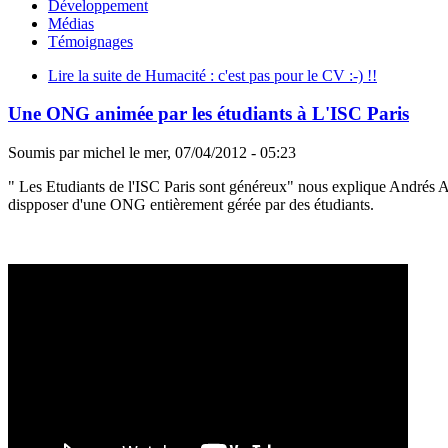
Développement
Médias
Témoignages
Lire la suite
de Humacité : c'est pas pour le CV :-) !!
Une ONG animée par les étudiants à L'ISC Paris
Soumis par
michel
le
mer, 07/04/2012 - 05:23
" Les Etudiants de l'ISC Paris sont généreux" nous explique Andrés At
dispposer d'une ONG entièrement gérée par des étudiants.