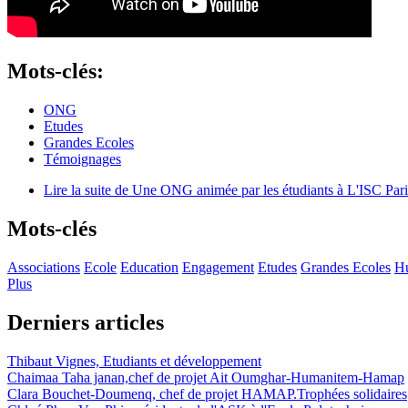
Mots-clés:
ONG
Etudes
Grandes Ecoles
Témoignages
Lire la suite
de Une ONG animée par les étudiants à L'ISC Pari
Mots-clés
Associations
Ecole
Education
Engagement
Etudes
Grandes Ecoles
Hu
Plus
Derniers articles
Thibaut Vignes, Etudiants et développement
Chaimaa Taha janan,chef de projet Ait Oumghar-Humanitem-Hamap
Clara Bouchet-Doumenq, chef de projet HAMAP.Trophées solidaires