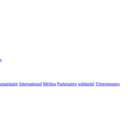
s
manitaire
International
Médias
Partenaires
solidarité
Témoignages