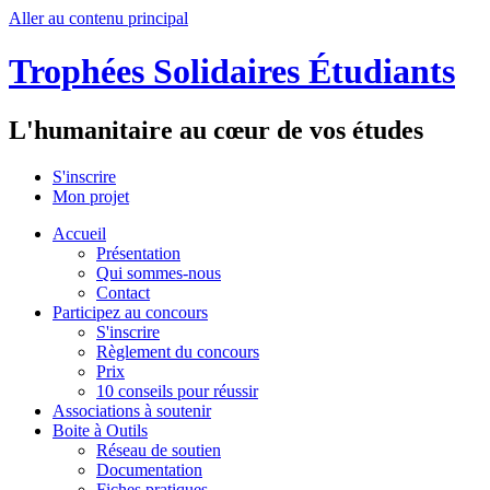
Aller au contenu principal
Trophées Solidaires Étudiants
L'humanitaire au cœur de vos études
S'inscrire
Mon projet
Accueil
Présentation
Qui sommes-nous
Contact
Participez au concours
S'inscrire
Règlement du concours
Prix
10 conseils pour réussir
Associations à soutenir
Boite à Outils
Réseau de soutien
Documentation
Fiches pratiques