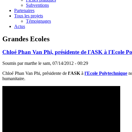
Subventions
Partenaires
Tous les projets
Témoignages
Actus
Grandes Ecoles
Chloé Phan Van Phi, présidente de l'ASK à l'Ecole P
Soumis par
marthe
le
sam, 07/14/2012 - 00:29
Chloé Phan Van Phi, présidente de
l'ASK
à
l'Ecole Polytechnique
no
humanitaire.