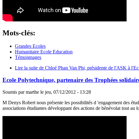
Mots-clés:
Grandes Ecoles
Humanitaire Ecole Education
Témoignages
Lire la suite
de Chloé Phan Van Phi, présidente de l'ASK à l'Ec
Ecole Polytechnique, partenaire des Trophées solidair
Soumis par
marthe
le
jeu, 07/12/2012 - 13:28
M Denys Robert nous présente les possibilités d 'engagement des étudia
associations étudiantes développant des actions de bénévolat tout au l