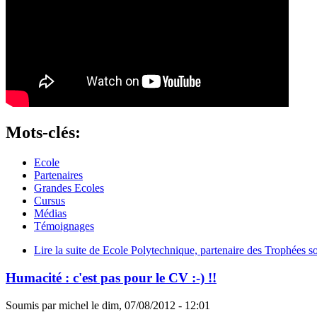
Mots-clés:
Ecole
Partenaires
Grandes Ecoles
Cursus
Médias
Témoignages
Lire la suite
de Ecole Polytechnique, partenaire des Trophées so
Humacité : c'est pas pour le CV :-) !!
Soumis par
michel
le
dim, 07/08/2012 - 12:01