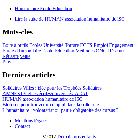
Humanitaire Ecole Education
Lire la suite
de HUMAN association humanitaire de lSC
Mots-clés
Boite à outils
Ecoles Université Torture
ECTS
Emploi
Engagement
Etudes
Humanitaire Ecole Education
Méthodes
ONG
Réseaux
Réussite
veille
Plus
Derniers articles
Solidaires Villes : idée pour les Trophées Solidaires
AMNESTY et les écoles/universités. ACAT
HUMAN association humanitaire de lSC
Bioforce pour trouver un emploi dans la solidarité
L'humanitaire : volontariat ou partie obligatoire des cursus ?
Mentions légales
Contact
©2012
Demain nos enfants