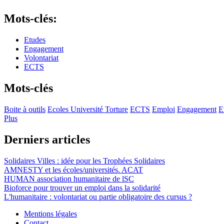
Mots-clés:
Etudes
Engagement
Volontariat
ECTS
Mots-clés
Boite à outils
Ecoles Université Torture
ECTS
Emploi
Engagement
E
Plus
Derniers articles
Solidaires Villes : idée pour les Trophées Solidaires
AMNESTY et les écoles/universités. ACAT
HUMAN association humanitaire de lSC
Bioforce pour trouver un emploi dans la solidarité
L'humanitaire : volontariat ou partie obligatoire des cursus ?
Mentions légales
Contact