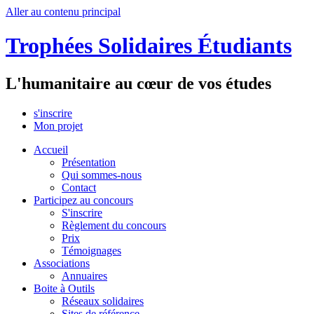
Aller au contenu principal
Trophées Solidaires Étudiants
L'humanitaire au cœur de vos études
s'inscrire
Mon projet
Accueil
Présentation
Qui sommes-nous
Contact
Participez au concours
S'inscrire
Règlement du concours
Prix
Témoignages
Associations
Annuaires
Boite à Outils
Réseaux solidaires
Sites de référence