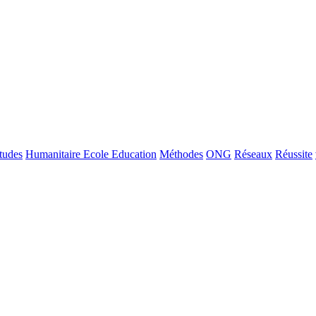
tudes
Humanitaire Ecole Education
Méthodes
ONG
Réseaux
Réussite