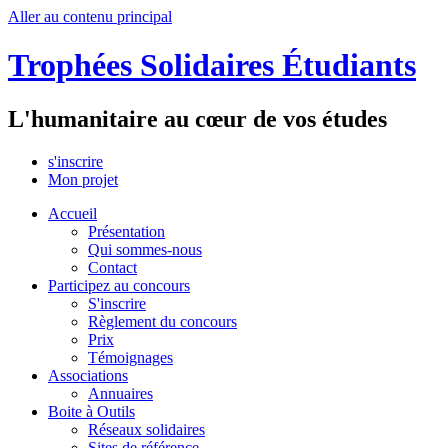
Aller au contenu principal
Trophées Solidaires Étudiants
L'humanitaire au cœur de vos études
s'inscrire
Mon projet
Accueil
Présentation
Qui sommes-nous
Contact
Participez au concours
S'inscrire
Règlement du concours
Prix
Témoignages
Associations
Annuaires
Boite à Outils
Réseaux solidaires
Sites de référence