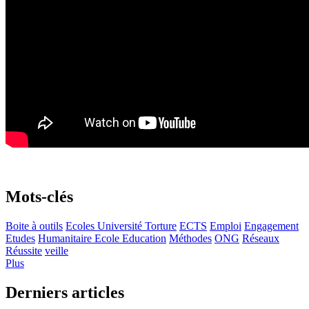
Mots-clés
Boite à outils
Ecoles Université Torture
ECTS
Emploi
Engagement
Etudes
Humanitaire Ecole Education
Méthodes
ONG
Réseaux
Réussite
veille
Plus
Derniers articles