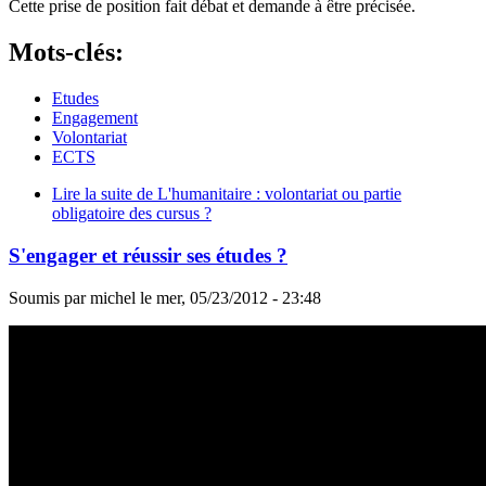
Cette prise de position fait débat et demande à être précisée.
Mots-clés:
Etudes
Engagement
Volontariat
ECTS
Lire la suite
de L'humanitaire : volontariat ou partie
obligatoire des cursus ?
S'engager et réussir ses études ?
Soumis par
michel
le
mer, 05/23/2012 - 23:48