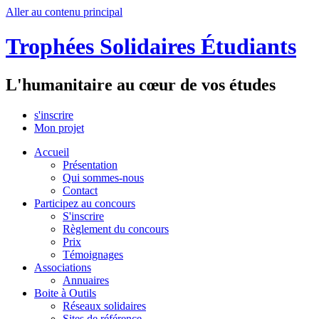
Aller au contenu principal
Trophées Solidaires Étudiants
L'humanitaire au cœur de vos études
s'inscrire
Mon projet
Accueil
Présentation
Qui sommes-nous
Contact
Participez au concours
S'inscrire
Règlement du concours
Prix
Témoignages
Associations
Annuaires
Boite à Outils
Réseaux solidaires
Sites de référence