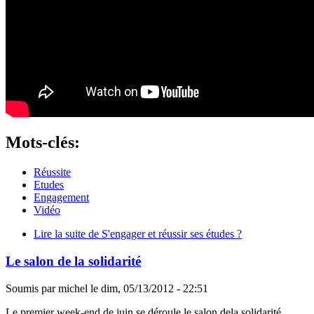
Mots-clés:
Réussite
Etudes
Engagement
Vidéo
Lire la suite
de S'engager et réussir ses études ?
Le salon de la solidarité
Soumis par
michel
le
dim, 05/13/2012 - 22:51
Le premier week-end de juin se déroule le salon dela solidarité,