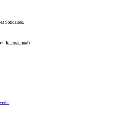
es Solidaires.
ou
Internationa
l).
veille