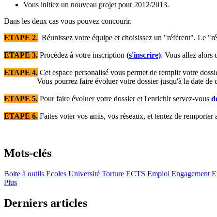
Vous initiez un nouveau projet pour 2012/2013.
Dans les deux cas vous pouvez concourir.
ETAPE 2
.
Réunissez votre équipe et choisissez un "référent". Le "réf
ETAPE 3.
Procédez à votre inscription
(s'inscrire)
. Vous allez alors
ETAPE 4.
Cet espace personalisé vous permet de remplir votre dossie
Vous pourrez faire évoluer votre dossier jusqu'à la date de clô
ETAPE 5.
Pour faire évoluer votre dossier et l'enrichir servez-vous
d
ETAPE 6
.
Faites voter vos amis, vos réseaux, et tentez de remporter a
Mots-clés
Boite à outils
Ecoles Université Torture
ECTS
Emploi
Engagement
E
Plus
Derniers articles