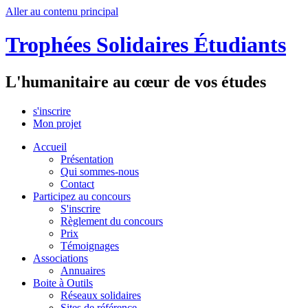
Aller au contenu principal
Trophées Solidaires Étudiants
L'humanitaire au cœur de vos études
s'inscrire
Mon projet
Accueil
Présentation
Qui sommes-nous
Contact
Participez au concours
S'inscrire
Règlement du concours
Prix
Témoignages
Associations
Annuaires
Boite à Outils
Réseaux solidaires
Sites de référence