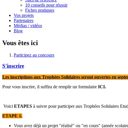
10 conseils pour réussir
Fiches pratiques
Vos projets
Partenaires
Médias / vidéos
Blog
Vous êtes ici
Participez au concours
S'inscrire
Les inscriptions aux Trophées Solidaires seront ouvertes en sept
Pour vous inscrire, il suffira de remplir un formulaire
ICI.
Voici
ETAPES
à suivre pour participer aux Trophées Solidaires Etud
ETAPE 1.
Vous avez déjà un projet "réalisé" ou "en cours" (année scolair