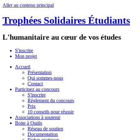
Aller au contenu principal
Trophées Solidaires Étudiants
L'humanitaire au cœur de vos études
S'inscrire
Mon projet
Accueil
Présentation
Qui sommes-nous
Contact
Participez au concours
S'inscrire
Règlement du concours
Prix
10 conseils pour réussir
Associations à soutenir
Boite à Outils
Réseau de soutien
Documentation
Fiches pratiques