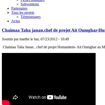
Subventions
Partenaires
Tous les projets
Témoignages
Actus
Chaimaa Taha janan,chef de projet Ait Oumghar-
Soumis par
marthe
le
lun, 07/23/2012 - 10:49
Chaimaa Taha Janan , chef de projet Humanitem- Ait Oumghar au M