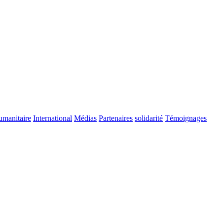
manitaire
International
Médias
Partenaires
solidarité
Témoignages