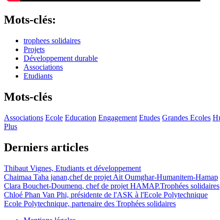
Mots-clés:
trophees solidaires
Projets
Développement durable
Associations
Etudiants
Mots-clés
Associations
Ecole
Education
Engagement
Etudes
Grandes Ecoles
Hu
Plus
Derniers articles
Thibaut Vignes, Etudiants et développement
Chaimaa Taha janan,chef de projet Ait Oumghar-Humanitem-Hamap
Clara Bouchet-Doumenq, chef de projet HAMAP.Trophées solidaires
Chloé Phan Van Phi, présidente de l'ASK à l'Ecole Polytechnique
Ecole Polytechnique, partenaire des Trophées solidaires