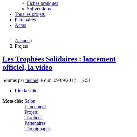
Fiches pratiques
Subventions
Tous les projets
Partenaires
Actus
Accueil
›
Projets
Vous êtes ici
Les Trophées Solidaires : lancement
officiel, la vidéo
Soumis par
michel
le
dim, 09/09/2012 - 17:51
Lire la suite
de Les Trophées Solidaires : lancement officiel, la
vidéo
Mots-clés:
Salon
Lancement
Projets
Trophees
Partenaires
Témoignages