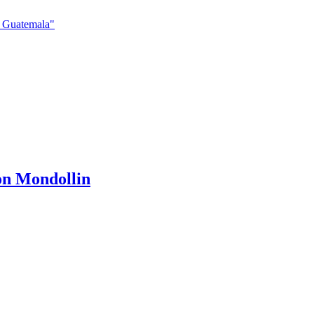
u Guatemala"
ion Mondollin