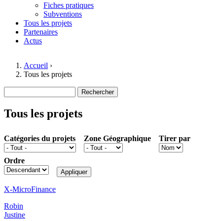
Fiches pratiques
Subventions
Tous les projets
Partenaires
Actus
Accueil
›
Tous les projets
Vous êtes ici
Rechercher
Formulaire de recherche
Tous les projets
Catégories du projets
Zone Géographique
Tirer par
Ordre
X-MicroFinance
Robin
Justine