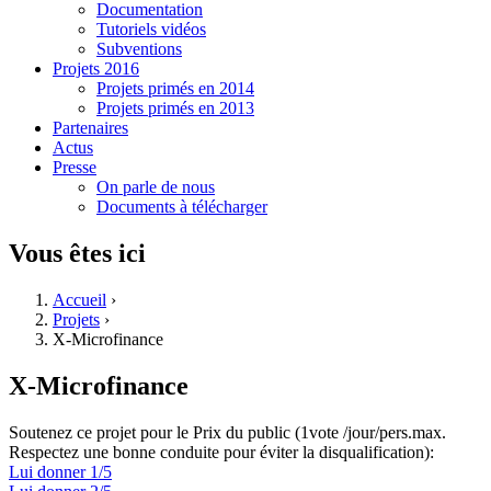
Documentation
Tutoriels vidéos
Subventions
Projets 2016
Projets primés en 2014
Projets primés en 2013
Partenaires
Actus
Presse
On parle de nous
Documents à télécharger
Vous êtes ici
Accueil
›
Projets
›
X-Microfinance
X-Microfinance
Soutenez ce projet pour le Prix du public (1vote /jour/pers.max.
Respectez une bonne conduite pour éviter la disqualification):
Lui donner 1/5