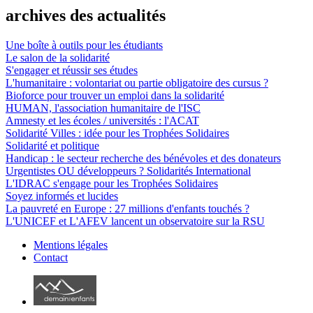
archives des actualités
Une boîte à outils pour les étudiants
Le salon de la solidarité
S'engager et réussir ses études
L'humanitaire : volontariat ou partie obligatoire des cursus ?
Bioforce pour trouver un emploi dans la solidarité
HUMAN, l'association humanitaire de l'ISC
Amnesty et les écoles / universités : l'ACAT
Solidarité Villes : idée pour les Trophées Solidaires
Solidarité et politique
Handicap : le secteur recherche des bénévoles et des donateurs
Urgentistes OU développeurs ? Solidarités International
L'IDRAC s'engage pour les Trophées Solidaires
Soyez informés et lucides
La pauvreté en Europe : 27 millions d'enfants touchés ?
L'UNICEF et L'AFEV lancent un observatoire sur la RSU
Mentions légales
Contact