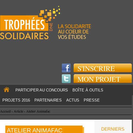
Jump to navigation
S'INSCRIRE
MON PROJET
PARTICIPER AU CONCOURS
BOÎTE À OUTILS
PROJETS 2016
PARTENAIRES
ACTUS
PRESSE
Accueil
›
Article
›
Atelier Animafac
DERNIERS
ATELIER ANIMAFAC