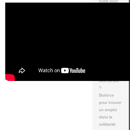
outils pour
les étudiants
Le salon de
la solidarité
S'engager
et réussir
ses études
L'humanitaire
: volontariat
ou partie
obligatoire
des cursus
?
Bioforce
pour trouver
un emploi
dans la
solidarité