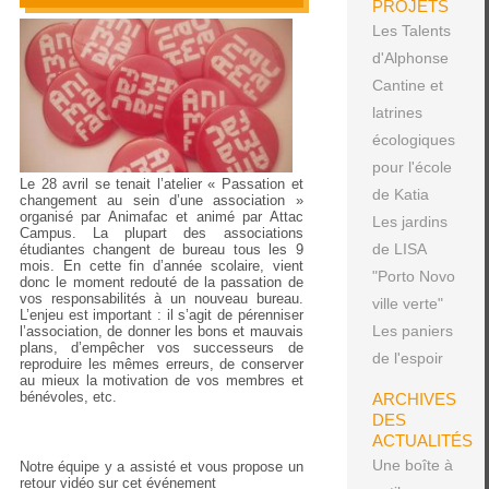
PROJETS
Les Talents
d'Alphonse
Cantine et
latrines
écologiques
pour l'école
Le 28 avril se tenait l’atelier « Passation et
de Katia
changement au sein d’une association »
organisé par Animafac et animé par Attac
Les jardins
Campus. La plupart des associations
de LISA
étudiantes changent de bureau tous les 9
mois. En cette fin d’année scolaire, vient
"Porto Novo
donc le moment redouté de la passation de
vos responsabilités à un nouveau bureau.
ville verte"
L’enjeu est important : il s’agit de pérenniser
Les paniers
l’association, de donner les bons et mauvais
plans, d’empêcher vos successeurs de
de l'espoir
reproduire les mêmes erreurs, de conserver
au mieux la motivation de vos membres et
bénévoles, etc.
ARCHIVES
DES
ACTUALITÉS
Une boîte à
Notre équipe y a assisté et vous propose un
retour vidéo sur cet événement