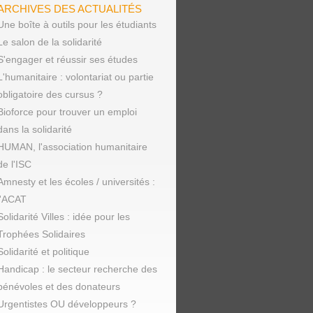
ARCHIVES DES ACTUALITÉS
Une boîte à outils pour les étudiants
Le salon de la solidarité
S'engager et réussir ses études
L'humanitaire : volontariat ou partie
obligatoire des cursus ?
Bioforce pour trouver un emploi
dans la solidarité
HUMAN, l'association humanitaire
de l'ISC
Amnesty et les écoles / universités :
l'ACAT
Solidarité Villes : idée pour les
Trophées Solidaires
Solidarité et politique
Handicap : le secteur recherche des
bénévoles et des donateurs
Urgentistes OU développeurs ?