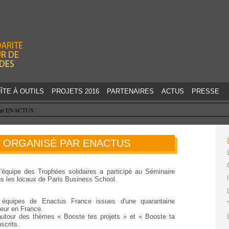
Jump to navigation
ÎTE À OUTILS
PROJETS 2016
PARTENAIRES
ACTUS
PRESSE
 par ENACTUS
5 ORGANISÉ PAR ENACTUS
'équipe des Trophées solidaires a participé au Séminaire
 les locaux de Paris Business School.
 équipes de Enactus France issues d'une quarantaine
ieur en France.
autour des thèmes « Booste tes projets » et « Booste ta
scrits.