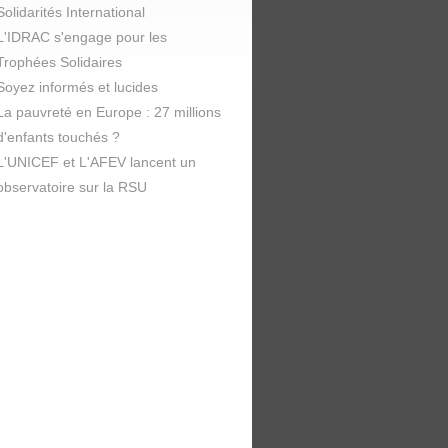
Solidarités International
L'IDRAC s'engage pour les
Trophées Solidaires
Soyez informés et lucides
La pauvreté en Europe : 27 millions
d'enfants touchés ?
L'UNICEF et L'AFEV lancent un
observatoire sur la RSU