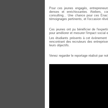
Pour ces jeunes engagés, entrepreneurs,
denses et enrichissantes. Ateliers, co
consulting... Une chance pour ces Enact
témoignages pertinents, et l'occasion rêvé
Ces jeunes ont pu bénéficier de l'expert
pour améliorer et mesurer l'impact social e
Les étudiants présents à cet évènement o
rencontrant des recruteurs des entreprises
leurs objectifs.
Venez regarder le reportage réalisé par n