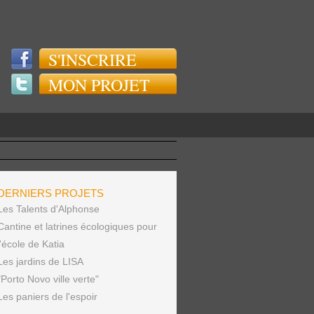
S'INSCRIRE
MON PROJET
DERNIERS PROJETS
Les Talents d'Alphonse
Cantine et latrines écologiques pour
l'école de Katia
Les jardins de LISA
"Porto Novo ville verte"
Les paniers de l'espoir