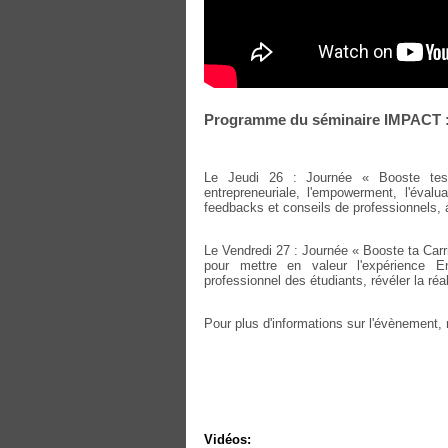
Programme du séminaire IMPACT 
Le Jeudi 26 : Journée « Booste tes
entrepreneuriale, l'empowerment, l'éval
feedbacks et conseils de professionnels, 
Le Vendredi 27 : Journée « Booste ta Carri
pour mettre en valeur l'expérience En
professionnel des étudiants, révéler la réali
Pour plus d'informations sur l'évènement,
Vidéos: