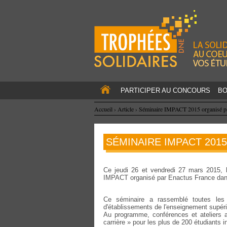
PARTICIPER AU CONCOURS
BO
Accueil
›
Article
›
Séminaire IMPACT 2015 organisé
SÉMINAIRE IMPACT 201
Ce jeudi 26 et vendredi 27 mars 2015, l
IMPACT organisé par Enactus France dans
Ce séminaire a rassemblé toutes les
d'établissements de l'enseignement supér
Au programme, conférences et ateliers 
carrière » pour les plus de 200 étudiants in