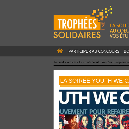
PARTICIPER AU CONCOURS
BO
Accueil
›
Article
›
La soirée Youth We Can 7 Septembr
LA SOIRÉE YOUTH WE C