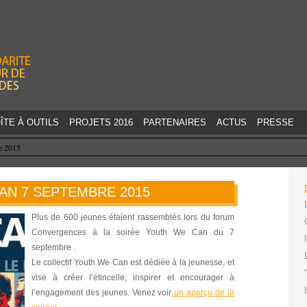
Jump to navigation
ÎTE À OUTILS
PROJETS 2016
PARTENAIRES
ACTUS
PRESSE
e 2015
AN 7 SEPTEMBRE 2015
Plus de 600 jeunes étaient rassemblés lors du forum
Convergences à la soirée Youth We Can du 7
septembre .
Le collectif Youth We Can est dédiée à la jeunesse, et
vise à créer l’étincelle, inspirer et encourager à
l’engagement des jeunes. Venez voir
un aperçu de la