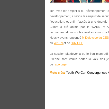
lien avec les Objectifs du développement
développement, à savoir les enjeux de sécuri
l’éducation, et enfin l’accès à une énergi
Climat a été animé par le WARN et Ant
recommandations sur le climat en amont de 
Nous y avons rencontré
M Delevoye du CE
du
WARN
et de
l'UNICEF
La session plaidoyer a eu le lieu mercredi 
Etienne sont venus porter la voix des j
Le
reportage
!
Mots-clés:
Youth We Can Convergences C