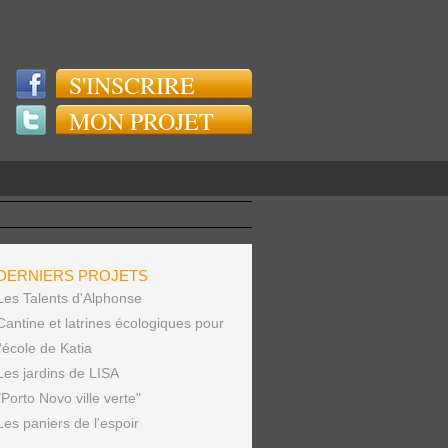
S'INSCRIRE
MON PROJET
DERNIERS PROJETS
Les Talents d'Alphonse
Cantine et latrines écologiques pour
l'école de Katia
Les jardins de LISA
"Porto Novo ville verte"
Les paniers de l'espoir