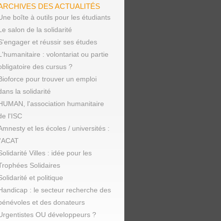
ARCHIVES DES ACTUALITÉS
Une boîte à outils pour les étudiants
Le salon de la solidarité
S'engager et réussir ses études
L'humanitaire : volontariat ou partie
obligatoire des cursus ?
Bioforce pour trouver un emploi
dans la solidarité
HUMAN, l'association humanitaire
de l'ISC
Amnesty et les écoles / universités :
l'ACAT
Solidarité Villes : idée pour les
Trophées Solidaires
Solidarité et politique
Handicap : le secteur recherche des
bénévoles et des donateurs
Urgentistes OU développeurs ?