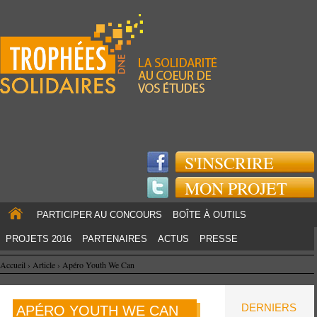
Jump to navigation
S'INSCRIRE
MON PROJET
PARTICIPER AU CONCOURS
BOÎTE À OUTILS
PROJETS 2016
PARTENAIRES
ACTUS
PRESSE
Accueil
›
Article
›
Apéro Youth We Can
DERNIERS
APÉRO YOUTH WE CAN