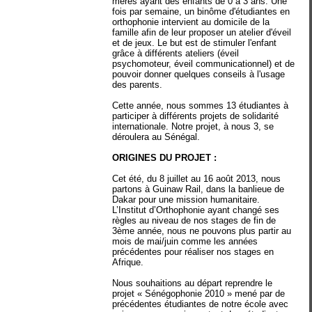
mères ayant des enfants de 0 à 3 ans. Une
fois par semaine, un binôme d'étudiantes en
orthophonie intervient au domicile de la
famille afin de leur proposer un atelier d'éveil
et de jeux. Le but est de stimuler l'enfant
grâce à différents ateliers (éveil
psychomoteur, éveil communicationnel) et de
pouvoir donner quelques conseils à l'usage
des parents.
Cette année, nous sommes 13 étudiantes à
participer à différents projets de solidarité
internationale. Notre projet, à nous 3, se
déroulera au Sénégal.
ORIGINES DU PROJET :
Cet été, du 8 juillet au 16 août 2013, nous
partons à Guinaw Rail, dans la banlieue de
Dakar pour une mission humanitaire.
L’Institut d’Orthophonie ayant changé ses
règles au niveau de nos stages de fin de
3ème année, nous ne pouvons plus partir au
mois de mai/juin comme les années
précédentes pour réaliser nos stages en
Afrique.
Nous souhaitions au départ reprendre le
projet « Sénégophonie 2010 » mené par de
précédentes étudiantes de notre école avec