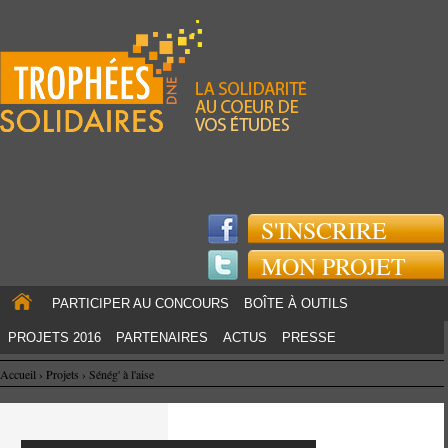
Jump to navigation
S'INSCRIRE
MON PROJET
PARTICIPER AU CONCOURS
BOÎTE À OUTILS
PROJETS 2016
PARTENAIRES
ACTUS
PRESSE
Accueil
›
Projets
›
Sénég' à l'aise