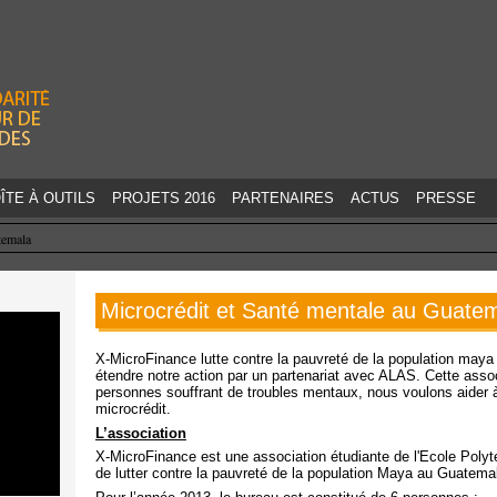
Jump to navigation
ÎTE À OUTILS
PROJETS 2016
PARTENAIRES
ACTUS
PRESSE
temala
Microcrédit et Santé mentale au Guate
X-MicroFinance lutte contre la pauvreté de la population ma
étendre notre action par un partenariat avec ALAS. Cette assoc
personnes souffrant de troubles mentaux, nous voulons aider à 
microcrédit.
L’association
X-MicroFinance est une association étudiante de l'Ecole Polyt
de lutter contre la pauvreté de la population Maya au Guatemal