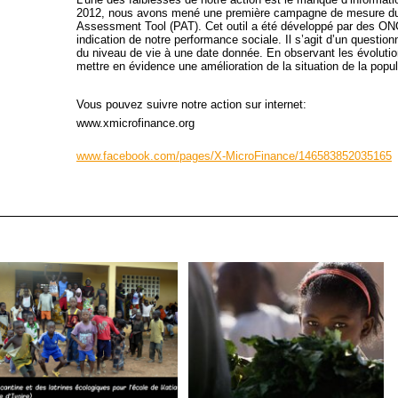
2012, nous avons mené une première campagne de mesure du n
Assessment Tool (PAT). Cet outil a été développé par des ONG
indication de notre performance sociale. Il s’agit d’un questio
du niveau de vie à une date donnée. En observant les évoluti
mettre en évidence une amélioration de la situation de la popu
Vous pouvez suivre notre action sur internet:
www.xmicrofinance.org
www.facebook.com/pages/X-MicroFinance/146583852035165