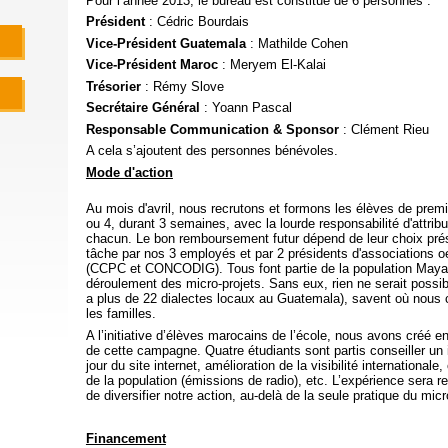
Pour l’année 2013, le bureau est constitué de 6 personnes :
Président
: Cédric Bourdais
Vice-Président
Guatemala
: Mathilde Cohen
Vice-Président Maroc
: Meryem El-Kalai
Trésorier
: Rémy Slove
Secrétaire Général
: Yoann Pascal
Responsable Communication & Sponsor
: Clément Rieu
A cela s’ajoutent des personnes bénévoles.
Mode d'action
Au mois d'avril, nous recrutons et formons les élèves de premi
ou 4, durant 3 semaines, avec la lourde responsabilité d'attri
chacun. Le bon remboursement futur dépend de leur choix pré
tâche par nos 3 employés et par 2 présidents d'associations 
(CCPC et CONCODIG). Tous font partie de la population Maya e
déroulement des micro-projets. Sans eux, rien ne serait possibl
a plus de 22 dialectes locaux au Guatemala), savent où nous 
les familles.
A l’initiative d’élèves marocains de l’école, nous avons créé 
de cette campagne. Quatre étudiants sont partis conseiller un i
jour du site internet, amélioration de la visibilité internationa
de la population (émissions de radio), etc. L’expérience sera 
de diversifier notre action, au-delà de la seule pratique du micr
Financement