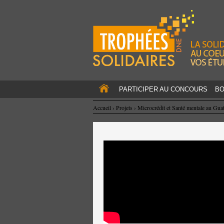
PARTICIPER AU CONCOURS
BO
Accueil
›
Projets
›
Microcrédit et Santé mentale au Gua