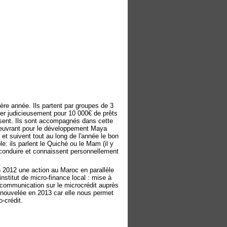
ère année. Ils partent par groupes de 3
buer judicieusement pour 10 000€ de prêts
sent. Ils sont accompagnés dans cette
oeuvrant pour le développement Maya
t suivent tout au long de l'année le bon
e: ils parlent le Quiché ou le Mam (il y
conduire et connaissent personnellement
en 2012 une action au Maroc en parallèle
nstitut de micro-finance local : mise à
le, communication sur le microcrédit auprès
renouvelée en 2013 car elle nous permet
o-crédit.