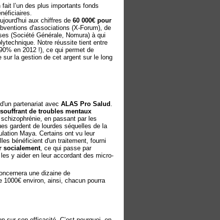
fait l’un des plus importants fonds
néficiaires.
aujourd'hui aux chiffres de
60 000€ pour
bventions d'associations (X-Forum), de
ses (Société Générale, Nomura) à qui
lytechnique. Notre réussite tient entre
90% en 2012 !), ce qui permet de
 sur la gestion de cet argent sur le long
d'un partenariat avec
ALAS Pro Salud
.
souffrant de troubles mentaux
 schizophrénie, en passant par les
es gardent de lourdes séquelles de la
pulation Maya. Certains ont vu leur
les bénéficient d'un traitement, fourni
r socialement
, ce qui passe par
les y aider en leur accordant des micro-
concernera une dizaine de
 1000€ environ, ainsi, chacun pourra
n sur son efficacité. C’est pourquoi, en