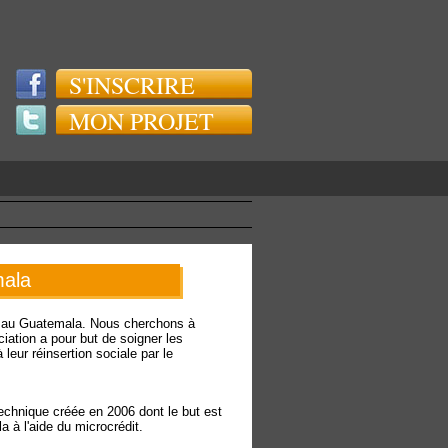
S'INSCRIRE
MON PROJET
mala
ya au Guatemala. Nous cherchons à
iation a pour but de soigner les
leur réinsertion sociale par le
echnique créée en 2006 dont le but est
a à l'aide du microcrédit.