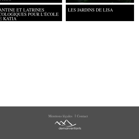
ANTINE ET LATRINES
LES JARDINS DE LISA
COLOGIQUES POUR L'ÉCOLE
E KATIA
iversité Paris Ouest Nanterre la
Mentions légales
Contact