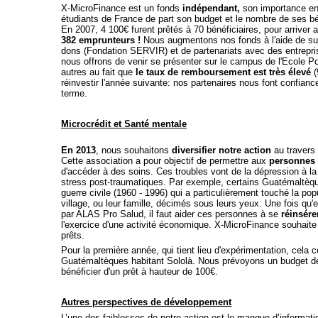
X-MicroFinance est un fonds
indépendant,
son importance en 
étudiants de France de part son budget et le nombre de ses bé
En 2007, 4 100€ furent prêtés à 70 bénéficiaires, pour arriver 
382 emprunteurs !
Nous augmentons nos fonds à l'aide de su
dons (Fondation SERVIR) et de partenariats avec des entrepri
nous offrons de venir se présenter sur le campus de l'Ecole Po
autres au fait que
le taux de remboursement est très élevé
(
réinvestir l'année suivante: nos partenaires nous font confiance
terme.
Microcrédit et Santé mentale
En 2013
, nous souhaitons
diversifier notre action
au travers 
Cette association a pour objectif de permettre aux
personnes 
d'accéder à des soins. Ces troubles vont de la dépression à la
stress post-traumatiques. Par exemple, certains Guatémaltèqu
guerre civile (1960 - 1996) qui a particulièrement touché la po
village, ou leur famille, décimés sous leurs yeux. Une fois qu'el
par ALAS Pro Salud, il faut aider ces personnes à se
réinsére
l'exercice d'une activité économique. X-MicroFinance souhaite 
prêts.
Pour la première année, qui tient lieu d'expérimentation, cela 
Guatémaltèques habitant Sololà. Nous prévoyons un budget de
bénéficier d'un prêt à hauteur de 100€.
Autres perspectives de développement
L’une des faiblesses de notre action est le manque d’informatio