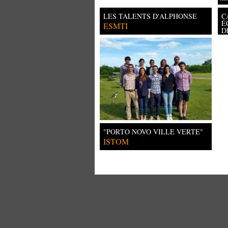
LES TALENTS D'ALPHONSE
C
É
ESMTI
D
Un
"PORTO NOVO VILLE VERTE"
ISTOM