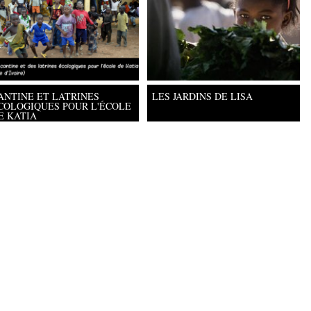
ANTINE ET LATRINES
LES JARDINS DE LISA
COLOGIQUES POUR L'ÉCOLE
E KATIA
iversité Paris Ouest Nanterre la