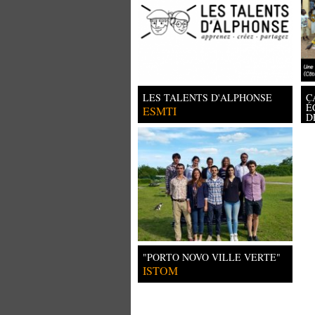
LES TALENTS D'ALPHONSE
C
É
ESMTI
D
Un
"PORTO NOVO VILLE VERTE"
ISTOM