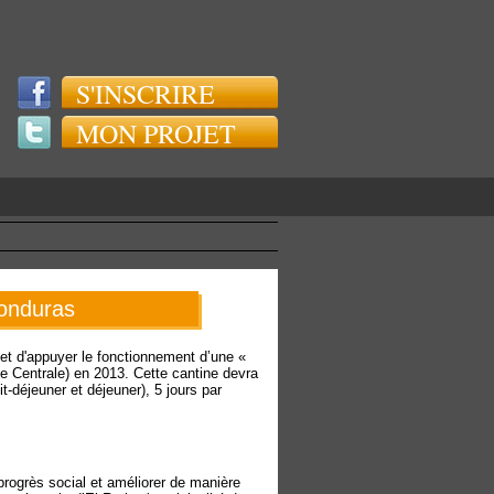
S'INSCRIRE
MON PROJET
Honduras
r et d'appuyer le fonctionnement d’une «
ue Centrale) en 2013. Cette cantine devra
t-déjeuner et déjeuner), 5 jours par
rogrès social et améliorer de manière