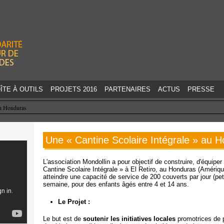
Jump to navigation
ÎTE À OUTILS
PROJETS 2016
PARTENAIRES
ACTUS
PRESSE
au Honduras
Une « Cantine Scolaire Intégrale » au 
L'association Mondollin a pour objectif de construire, d'équipe
Cantine Scolaire Intégrale » à El Retiro, au Honduras (Amériq
atteindre une capacité de service de 200 couverts par jour (peti
semaine, pour des enfants âgés entre 4 et 14 ans.
Le Projet :
Le but est de
soutenir les initiatives locales
promotrices de p