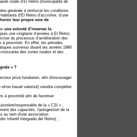
uté rurale d’El Retiro (municipalité de
ère générale à renforcer les conditions
abitants d’El Retiro d’accroître, d’une
choisir leur propre voie de
ans
une volonté d’inverser la
puis une vingtaine d’années à El Retiro.
exclue du processus d’amélioration des
 à proximité. En effet, les périodes
matiques survenus durant les années 1990
 croissante des zones rurales et des
grale » ?
cteur privé hondurien, afin d'encourager
et/ou travail valorisé) viendra compléter
s à proximité afin de favoriser
uisinière/responsable de la « CSI » ;
ment des capacités, l'autogestion de la
s au sein d'une association
 Infantil Integrado del Retiro) ;